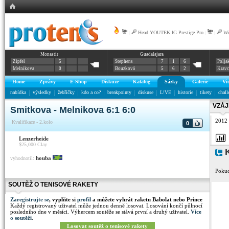
|
Head YOUTEK IG Prestige Pro
|
|
Wi
Monastir
Guadalajara
Zipfel
5
Stephens
7
1
6
Polja
Melnikova
0
Bouzková
5
6
2
Krav
Home
Zprávy
E-Shop
Diskuze
Katalog
Sázky
Galerie
Vi
nabídka
výsledky
žebříčky
kdo a co?
breakpointy
diskuse
L!VE
historie
tikety
chall
VZÁJ
Smitkova - Melnikova 6:1 6:0
2012
Kvalifikace - 2.kolo
0
Lenzerheide
$25,000
Clay
K
houba
vyhodnotil:
Pokud
SOUTĚŽ O TENISOVÉ RAKETY
Zaregistrujte se
, vyplňte si
profil
a můžete vyhrát raketu Babolat nebo Prince
Každý registrovaný uživatel může jednou denně losovat. Losování končí půlnocí
posledního dne v měsíci. Výhercem soutěže se stává první a druhý uživatel.
Více
o soutěži
.
Losovat soutěž o tenisové rakety