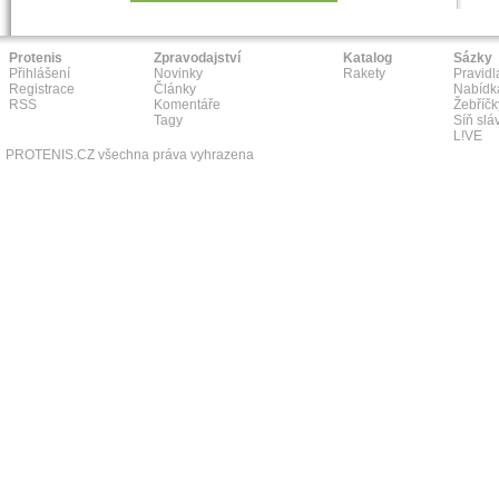
Protenis
Zpravodajství
Katalog
Sázky
Přihlášení
Novinky
Rakety
Pravidl
Registrace
Články
Nabídk
RSS
Komentáře
Žebříčk
Tagy
Síň slá
L!VE
PROTENIS.CZ všechna práva vyhrazena