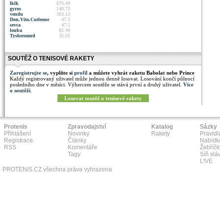
lklk
676.49
gyros
140.72
vendu
363.15
Don.Vito.Corleone
47.5
sevca
47.5
louba
85.49
Tysheromrd
35.01
SOUTĚŽ O TENISOVÉ RAKETY
Zaregistrujte se
, vyplňte si
profil
a můžete vyhrát raketu Babolat nebo Prince
Každý registrovaný uživatel může jednou denně losovat. Losování končí půlnocí
posledního dne v měsíci. Výhercem soutěže se stává první a druhý uživatel.
Více
o soutěži
.
Losovat soutěž o tenisové rakety
Protenis
Zpravodajství
Katalog
Sázky
Přihlášení
Novinky
Rakety
Pravidl
Registrace
Články
Nabídk
RSS
Komentáře
Žebříčk
Tagy
Síň slá
L!VE
PROTENIS.CZ všechna práva vyhrazena