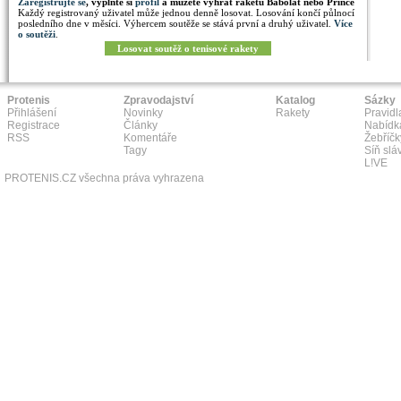
Zaregistrujte se
, vyplňte si
profil
a můžete vyhrát raketu Babolat nebo Prince
Každý registrovaný uživatel může jednou denně losovat. Losování končí půlnocí
posledního dne v měsíci. Výhercem soutěže se stává první a druhý uživatel.
Více
o soutěži
.
Losovat soutěž o tenisové rakety
Protenis
Zpravodajství
Katalog
Sázky
Přihlášení
Novinky
Rakety
Pravidl
Registrace
Články
Nabídk
RSS
Komentáře
Žebříčk
Tagy
Síň slá
L!VE
PROTENIS.CZ všechna práva vyhrazena