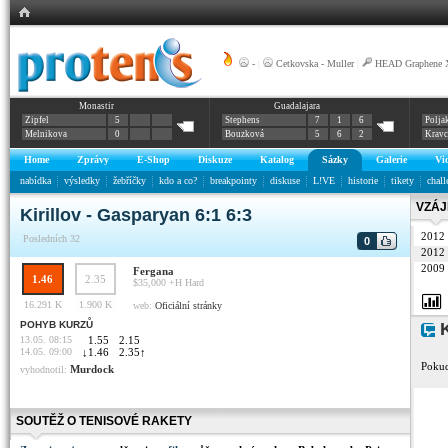
-
|
Cetkovska - Muller
|
HEAD Graphene X
Monastir
Guadalajara
Zipfel
5
Stephens
7
1
6
Polja
Melnikova
0
Bouzková
5
6
2
Krav
Home
Zprávy
E-Shop
Diskuze
Katalog
Sázky
Galerie
Vi
nabídka
výsledky
žebříčky
kdo a co?
breakpointy
diskuse
L!VE
historie
tikety
chall
VZÁJ
Kirillov - Gasparyan 6:1 6:3
2012
Posledních 32
0
2012
2009
Fergana
1.46
2.35
$35,000 +H
Hard
16.291 K
1.900 K
web:
Oficiální stránky
POHYB KURZŮ
K
13.05. 08:15
1.55
2.15
14.05. 09:00
↓
1.46
2.35
↑
Pokud
Murdock
vyhodnotil:
SOUTĚŽ O TENISOVÉ RAKETY