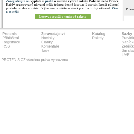
Zaregistrujte se
, vyplňte si
profil
a můžete vyhrát raketu Babolat nebo Prince
Každý registrovaný uživatel může jednou denně losovat. Losování končí půlnocí
posledního dne v měsíci. Výhercem soutěže se stává první a druhý uživatel.
Více
Pokud
o soutěži
.
Losovat soutěž o tenisové rakety
Protenis
Zpravodajství
Katalog
Sázky
Přihlášení
Novinky
Rakety
Pravidl
Registrace
Články
Nabídk
RSS
Komentáře
Žebříčk
Tagy
Síň slá
L!VE
PROTENIS.CZ všechna práva vyhrazena