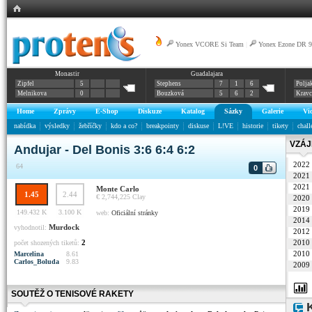
Yonex VCORE Si Team
|
Yonex Ezone DR 9
Monastir
Guadalajara
Zipfel
5
Stephens
7
1
6
Polja
Melnikova
0
Bouzková
5
6
2
Krav
Home
Zprávy
E-Shop
Diskuze
Katalog
Sázky
Galerie
Vi
nabídka
výsledky
žebříčky
kdo a co?
breakpointy
diskuse
L!VE
historie
tikety
chall
VZÁJ
Andujar - Del Bonis 3:6 6:4 6:2
2022
64
0
2021
2021
Monte Carlo
1.45
2.44
€ 2,744,225
Clay
2020
2019
149.432 K
3.100 K
web:
Oficiální stránky
2014
Murdock
vyhodnotil:
2012
2
2010
počet shozených tiketů:
2010
Marcelina
8.61
Carlos_Boluda
9.83
2009
SOUTĚŽ O TENISOVÉ RAKETY
K