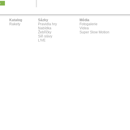
y
Katalog
Sázky
Média
Rakety
Pravidla hry
Fotogalerie
Nabídka
Videa
Žebříčky
Super Slow Motion
Síň slávy
L!VE