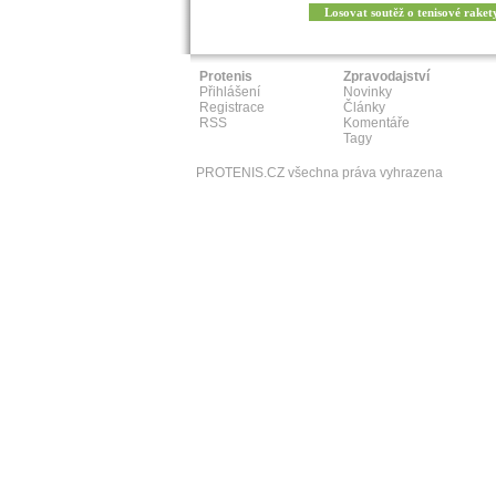
Losovat soutěž o tenisové raket
Protenis
Zpravodajství
Přihlášení
Novinky
Registrace
Články
RSS
Komentáře
Tagy
PROTENIS.CZ všechna práva vyhrazena