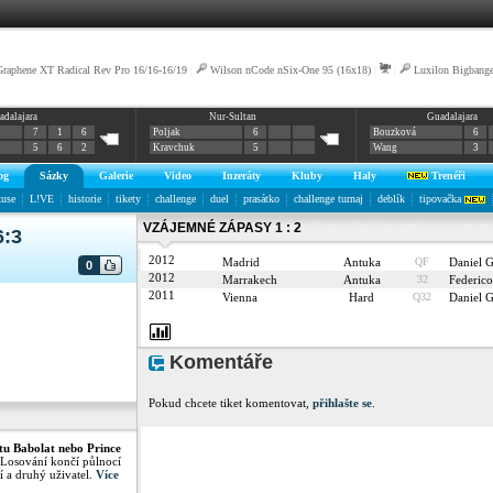
aphene XT Radical Rev Pro 16/16-16/19
|
Wilson nCode nSix-One 95 (16x18)
|
|
Luxilon Bigbange
adalajara
Nur-Sultan
Guadalajara
7
1
6
Poljak
6
Bouzková
6
5
6
2
Kravchuk
5
Wang
3
og
Sázky
Galerie
Video
Inzeráty
Kluby
Haly
Trenéři
kuse
L!VE
historie
tikety
challenge
duel
prasátko
challenge turnaj
deblík
tipovačka
VZÁJEMNÉ ZÁPASY 1 : 2
6:3
2012
Madrid
Antuka
QF
Daniel
0
2012
Marrakech
Antuka
32
Federic
2011
Vienna
Hard
Q32
Daniel
Komentáře
Pokud chcete tiket komentovat,
přihlašte se
.
tu Babolat nebo Prince
 Losování končí půlnocí
í a druhý uživatel.
Více