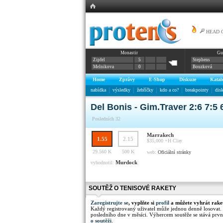
HEAD Gr
Monastir
Gu
Zipfel
5
Stephens
Melnikova
0
Bouzková
Home
Zprávy
E-Shop
Diskuze
Katal
nabídka
výsledky
žebříčky
kdo a co?
breakpointy
dis
Del Bonis - Gim.Traver 2:6 7:5 
Posledních 32
Marrakech
1.55
2.15
$35,000 +H
Clay
29.560 K
500 K
web:
Oficiální stránky
Murdock
vyhodnotil:
SOUTĚŽ O TENISOVÉ RAKETY
Zaregistrujte se
, vyplňte si
profil
a můžete vyhrát rake
Každý registrovaný uživatel může jednou denně losovat.
posledního dne v měsíci. Výhercem soutěže se stává prvn
o soutěži
.