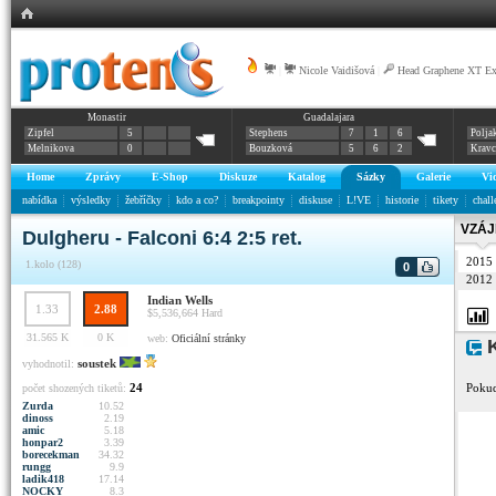
|
Nicole Vaidišová
|
Head Graphene XT E
Monastir
Guadalajara
Zipfel
5
Stephens
7
1
6
Polja
Melnikova
0
Bouzková
5
6
2
Krav
Home
Zprávy
E-Shop
Diskuze
Katalog
Sázky
Galerie
Vi
nabídka
výsledky
žebříčky
kdo a co?
breakpointy
diskuse
L!VE
historie
tikety
chall
VZÁJ
Dulgheru - Falconi 6:4 2:5 ret.
2015
1.kolo (128)
0
2012
Indian Wells
1.33
2.88
$5,536,664
Hard
31.565 K
0 K
web:
Oficiální stránky
K
soustek
vyhodnotil:
24
Pokud
počet shozených tiketů:
Zurda
10.52
dinoss
2.19
amic
5.18
honpar2
3.39
borecekman
34.32
rungg
9.9
ladik418
17.14
NOCKY
8.3