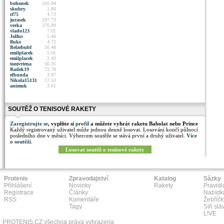
bohonek
105.04
skuhry
1.86
rf75
4.73
jurasek
197.73
verka
276.89
vlado123
7.01
Jolfus
5.46
fluke
4.72
Belzebubf
10.48
emilplacek
5.01
emilplacek
2.43
tomvrtena
56.35
Radek19
72.78
elbunda
3.97
Nikola15131
17.53
animuk
3.61
SOUTĚŽ O TENISOVÉ RAKETY
Zaregistrujte se
, vyplňte si
profil
a můžete vyhrát raketu Babolat nebo Prince
Každý registrovaný uživatel může jednou denně losovat. Losování končí půlnocí
posledního dne v měsíci. Výhercem soutěže se stává první a druhý uživatel.
Více
o soutěži
.
Losovat soutěž o tenisové rakety
Protenis
Zpravodajství
Katalog
Sázky
Přihlášení
Novinky
Rakety
Pravidl
Registrace
Články
Nabídk
RSS
Komentáře
Žebříčk
Tagy
Síň slá
L!VE
PROTENIS.CZ všechna práva vyhrazena