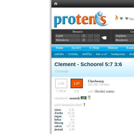
|
Nic
Monastir
Gu
Zipfel
5
Stephens
Melnikova
0
Bouzková
Home
Zprávy
E-Shop
Diskuze
Katal
nabídka
výsledky
žebříčky
kdo a co?
breakpointy
dis
Clement - Schoorel 5:7 3:6
Čtvrtfinále
Cherbourg
1.66
1.97
€42,500 +H
Hard
7.100 K
0 K
web:
Oficiální stránky
soustek
vyhodnotil:
7
počet shozených tiketů:
stasa
6.41
Zurda
46.59
regan
2.59
helca
4.6
Howeg
2.79
sabsu
147.29
jnerad
4.89