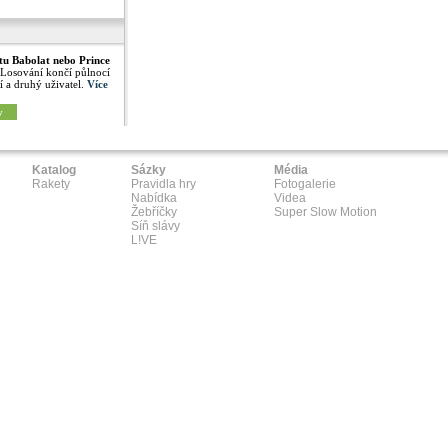
tu Babolat nebo Prince
 Losování končí půlnocí
í a druhý uživatel.
Více
y
Katalog
Sázky
Média
Rakety
Pravidla hry
Fotogalerie
Nabídka
Videa
Žebříčky
Super Slow Motion
Síň slávy
L!VE