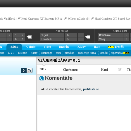
ole Vaidišová
|
Head Graphene XT Extreme MP A
|
Wilson nCode n5
|
Head Graphene XT Speed Rev
adalajara
Nur-Sultan
Guadalajara
7
1
6
Poljak
6
Bouzková
6
5
6
2
Kravchuk
5
Wang
3
og
Sázky
Galerie
Video
Inzeráty
Kluby
Haly
Trenéři
kuse
L!VE
historie
tikety
challenge
duel
prasátko
challenge turnaj
deblík
tipovačka
VZÁJEMNÉ ZÁPASY 0 : 1
2012
Cherbourg
Hard
QF
Th
0
Komentáře
Pokud chcete tiket komentovat,
přihlašte se
.