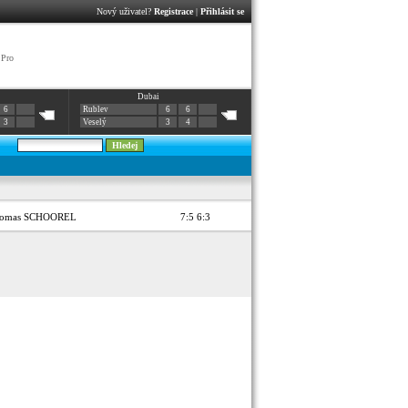
Nový uživatel?
Registrace
|
Přihlásit se
 Pro
Dubai
6
Rublev
6
6
3
Veselý
3
4
omas SCHOOREL
7:5 6:3