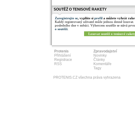
SOUTĚŽ O TENISOVÉ RAKETY
Zaregistrujte se
, vyplňte si
profil
a můžete vyhrát rake
Každý registrovaný uživatel může jednou denně losovat.
posledního dne v měsíci. Výhercem soutěže se stává prvn
o soutěži
.
Losovat soutěž o tenisové raket
Protenis
Zpravodajství
Přihlášení
Novinky
Registrace
Články
RSS
Komentáře
Tagy
PROTENIS.CZ všechna práva vyhrazena