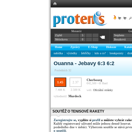
|
|
Monastir
Gu
Zipfel
5
Stephens
Melnikova
0
Bouzková
Home
Zprávy
E-Shop
Diskuze
Katal
nabídka
výsledky
žebříčky
kdo a co?
breakpointy
dis
Ouanna - Jebavy 6:3 6:2
Posledních 32
Cherbourg
1.45
2.37
€42,500 +H
Hard
7.488 K
2.500 K
web:
Oficiální stránky
Murdock
vyhodnotil:
SOUTĚŽ O TENISOVÉ RAKETY
Zaregistrujte se
, vyplňte si
profil
a můžete vyhrát rake
Každý registrovaný uživatel může jednou denně losovat.
posledního dne v měsíci. Výhercem soutěže se stává prvn
o soutěži
.