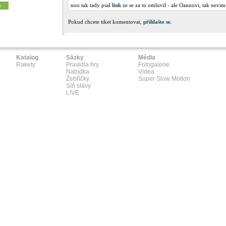
noo tak tady psal
link
ze se za to omluvil - ale Oannovi, tak nevim 
y
Pokud chcete tiket komentovat,
přihlašte se
.
Katalog
Sázky
Média
Rakety
Pravidla hry
Fotogalerie
Nabídka
Videa
Žebříčky
Super Slow Motion
Síň slávy
L!VE