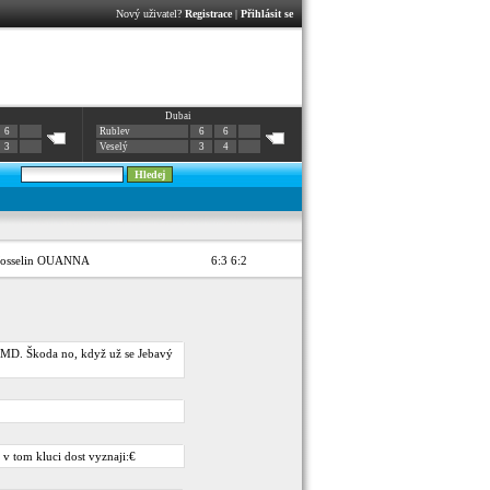
Nový uživatel?
Registrace
|
Přihlásit se
Dubai
6
Rublev
6
6
3
Veselý
3
4
Josselin OUANNA
6:3 6:2
v MD. Škoda no, když už se Jebavý
 v tom kluci dost vyznaji:€