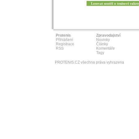
Losovat soutěž o tenisové raket
Protenis
Zpravodajství
Přihlášení
Novinky
Registrace
Články
RSS
Komentáře
Tagy
PROTENIS.CZ všechna práva vyhrazena