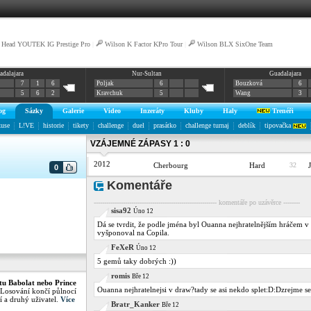
Head YOUTEK IG Prestige Pro
|
Wilson K Factor KPro Tour
|
Wilson BLX SixOne Team
adalajara
Nur-Sultan
Guadalajara
7
1
6
Poljak
6
Bouzková
6
5
6
2
Kravchuk
5
Wang
3
og
Sázky
Galerie
Video
Inzeráty
Kluby
Haly
Trenéři
kuse
L!VE
historie
tikety
challenge
duel
prasátko
challenge turnaj
deblík
tipovačka
VZÁJEMNÉ ZÁPASY 1 : 0
2012
Cherbourg
Hard
32
0
Komentáře
----------------------------------------------------------- komentáře po uzávěrce --------
sisa92
Úno 12
Dá se tvrdit, že podle jména byl Ouanna nejhratelnějším hráčem 
vyšponoval na Copila.
FeXeR
Úno 12
5 gemů taky dobrých :))
romis
Bře 12
tu Babolat nebo Prince
Ouanna nejhratelnejsi v draw?tady se asi nekdo splet:D:Dzrejme se
 Losování končí půlnocí
í a druhý uživatel.
Více
Bratr_Kanker
Bře 12