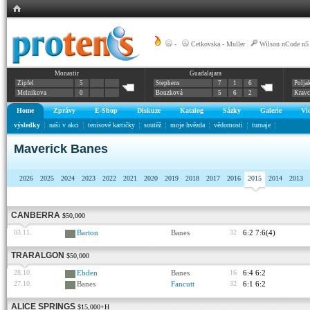
-
|
Cetkovska - Muller
|
Wilson nCode n5
Monastir
Guadalajara
Zipfel
5
Stephens
7
1
6
Polja
Melnikova
0
Bouzková
5
6
2
Krav
Home
Zprávy
E-Shop
Diskuze
Katalog
Sázky
Galerie
Vi
výsledky
naši v akci
tenisové kartičky
soutěž
moje hvězda
vědomosti
turnaje
Maverick Banes
2026
2025
2024
2023
2022
2021
2020
2019
2018
2017
2016
2015
2014
2013
CANBERRA
$50,000
03.11.
Barton
Banes
32
6:2 7:6(4)
TRARALGON
$50,000
28.10.
Ebden
Banes
16
6:4 6:2
27.10.
Banes
Fancutt
32
6:1 6:2
ALICE SPRINGS
$15,000+H