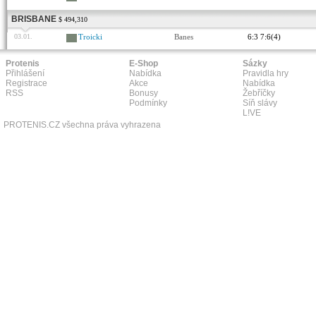
BRISBANE
$ 494,310
03.01.
Troicki
Banes
6:3 7:6(4)
Protenis
E-Shop
Sázky
Přihlášení
Nabídka
Pravidla hry
Registrace
Akce
Nabídka
RSS
Bonusy
Žebříčky
Podmínky
Síň slávy
L!VE
PROTENIS.CZ všechna práva vyhrazena