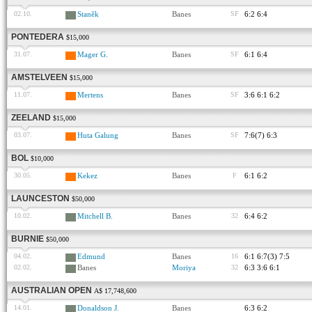
02.10.
Staněk
Banes
SF
6:2 6:4
PONTEDERA
$15,000
31.07.
Mager G.
Banes
SF
6:1 6:4
AMSTELVEEN
$15,000
11.07.
Mertens
Banes
SF
3:6 6:1 6:2
ZEELAND
$15,000
03.07.
Huta Galung
Banes
SF
7:6(7) 6:3
BOL
$10,000
30.05.
Kekez
Banes
F
6:1 6:2
LAUNCESTON
$50,000
10.02.
Mitchell B.
Banes
32
6:4 6:2
BURNIE
$50,000
04.02.
Edmund
Banes
16
6:1 6:7(3) 7:5
02.02.
Banes
Moriya
32
6:3 3:6 6:1
AUSTRALIAN OPEN
A$ 17,748,600
14.01.
Donaldson J.
Banes
6:3 6:2