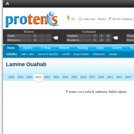
-
|
Cetkovska - Muller
|
HEAD Graphene X
Monastir
Guadalajara
Zipfel
5
Stephens
7
1
6
Polja
Melnikova
0
Bouzková
5
6
2
Krav
Home
Zprávy
E-Shop
Diskuze
Katalog
Sázky
Galerie
Vi
výsledky
naši v akci
tenisové kartičky
soutěž
moje hvězda
vědomosti
turnaje
Lamine Ouahab
2026
2025
2024
2023
2022
2021
2020
2019
2018
2017
2016
2015
2014
2013
V tomto roce nebyly nalezeny žádné zápasy.