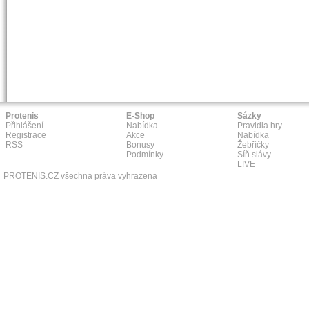
Protenis
E-Shop
Sázky
Přihlášení
Nabídka
Pravidla hry
Registrace
Akce
Nabídka
RSS
Bonusy
Žebříčky
Podmínky
Síň slávy
L!VE
PROTENIS.CZ všechna práva vyhrazena