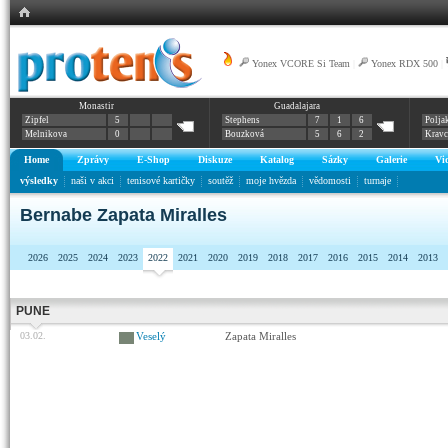
Yonex VCORE Si Team
|
Yonex RDX 500
|
Monastir
Guadalajara
Zipfel
5
Stephens
7
1
6
Polja
Melnikova
0
Bouzková
5
6
2
Krav
Home
Zprávy
E-Shop
Diskuze
Katalog
Sázky
Galerie
Vi
výsledky
naši v akci
tenisové kartičky
soutěž
moje hvězda
vědomosti
turnaje
Bernabe Zapata Miralles
2026
2025
2024
2023
2022
2021
2020
2019
2018
2017
2016
2015
2014
2013
PUNE
03.02.
Veselý
Zapata Miralles