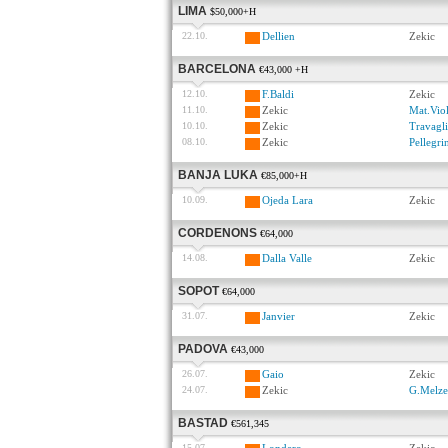
LIMA
$50,000+H
22.10.
Dellien
Zekic
BARCELONA
€43,000 +H
12.10.
F.Baldi
Zekic
11.10.
Zekic
Mat.Vio
10.10.
Zekic
Travagl
08.10.
Zekic
Pellegri
BANJA LUKA
€85,000+H
10.09.
Ojeda Lara
Zekic
CORDENONS
€64,000
14.08.
Dalla Valle
Zekic
SOPOT
€64,000
31.07.
Janvier
Zekic
PADOVA
€43,000
26.07.
Gaio
Zekic
24.07.
Zekic
G.Melze
BASTAD
€561,345
15.07.