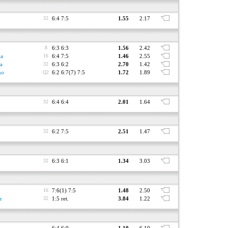
32
6:4 7:5
1.55
2.17
8
6:3 6:3
1.56
2.42
la
16
6:4 7:5
1.46
2.55
ia
32
6:3 6:2
2.70
1.42
no
Q2
6:2 6:7(7) 7:5
1.72
1.89
32
6:4 6:4
2.01
1.64
32
6:2 7:5
2.51
1.47
32
6:3 6:1
1.34
3.03
16
7:6(1) 7:5
1.48
2.50
r
32
1:5 ret.
3.84
1.22