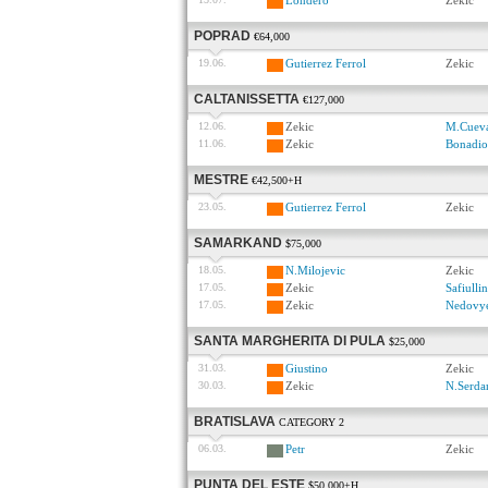
Londero
Zekic
POPRAD
€64,000
19.06.
Gutierrez Ferrol
Zekic
CALTANISSETTA
€127,000
12.06.
Zekic
M.Cuev
11.06.
Zekic
Bonadio
MESTRE
€42,500+H
23.05.
Gutierrez Ferrol
Zekic
SAMARKAND
$75,000
18.05.
N.Milojevic
Zekic
17.05.
Zekic
Safiullin
17.05.
Zekic
Nedovy
SANTA MARGHERITA DI PULA
$25,000
31.03.
Giustino
Zekic
30.03.
Zekic
N.Serda
BRATISLAVA
CATEGORY 2
06.03.
Petr
Zekic
PUNTA DEL ESTE
$50,000+H