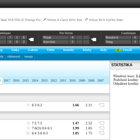
Head YOUTEK IG Prestige Pro
|
Wilson K Factor KPro Tour
|
Wilson BLX SixOne Team
adalajara
Nur-Sultan
Guadalajara
7
1
6
Poljak
6
Bouzková
6
5
6
2
Kravchuk
5
Wang
3
og
Sázky
Galerie
Video
Inzeráty
Kluby
Haly
Trenéři
zda
vědomosti
turnaje
STATISTIKA
Půměrný kurz:
2.
Podržené kredity:
8
2017
2016
2015
2014
2013
2012
2011
2010
2009
2008
2007
Odpálené kredity
32
6:3 6:2
1.66
2.11
16
7:5 7:5
1.47
2.52
32
7:6(3) 0:6 6:1
1.99
1.65
Q2
6:4 3:6 6:3
1.85
1.75