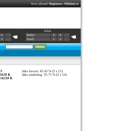
Nový uživatel?
Registrace
|
Přihlásit se
Dubai
6
Rublev
6
6
3
Veselý
3
4
25
Jako favorit: 45.45 % (5 z 11)
1650 K
Jako underdog: 35.71 % (5 z 14)
:
16210 K