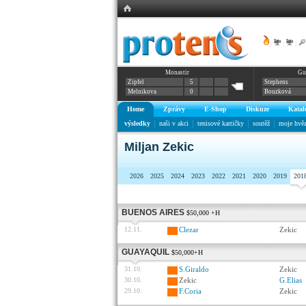
|
|
Monastir
Gu
Zipfel
5
Stephens
Melnikova
0
Bouzková
Home
Zprávy
E-Shop
Diskuze
Katal
výsledky
naši v akci
tenisové kartičky
soutěž
moje hvě
Miljan Zekic
2026
2025
2024
2023
2022
2021
2020
2019
201
BUENOS AIRES
$50,000 +H
12.11.
Clezar
Zekic
GUAYAQUIL
$50,000+H
31.10.
S.Giraldo
Zekic
30.10.
Zekic
G.Elias
29.10.
F.Coria
Zekic