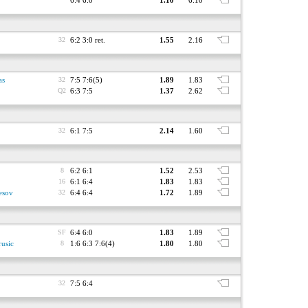
6:4 6:0
1.10
6.10
32
6:2 3:0 ret.
1.55
2.16
as
32
7:5 7:6(5)
1.89
1.83
Q2
6:3 7:5
1.37
2.62
32
6:1 7:5
2.14
1.60
8
6:2 6:1
1.52
2.53
16
6:1 6:4
1.83
1.83
esov
32
6:4 6:4
1.72
1.89
SF
6:4 6:0
1.83
1.89
rusic
8
1:6 6:3 7:6(4)
1.80
1.80
32
7:5 6:4