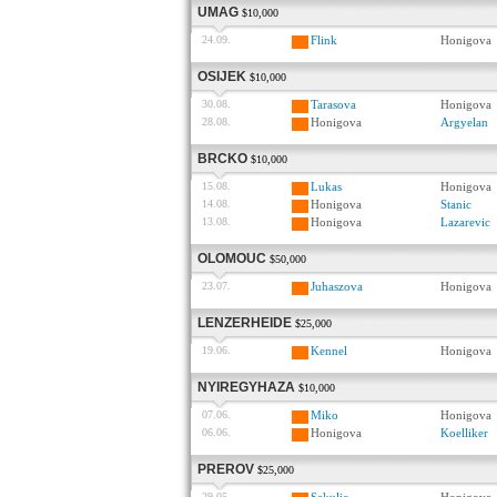
UMAG
$10,000
24.09.
Flink
Honigova
OSIJEK
$10,000
30.08.
Tarasova
Honigova
28.08.
Honigova
Argyelan
BRCKO
$10,000
15.08.
Lukas
Honigova
14.08.
Honigova
Stanic
13.08.
Honigova
Lazarevic
OLOMOUC
$50,000
23.07.
Juhaszova
Honigova
LENZERHEIDE
$25,000
19.06.
Kennel
Honigova
NYIREGYHAZA
$10,000
07.06.
Miko
Honigova
06.06.
Honigova
Koelliker
PREROV
$25,000
29.05.