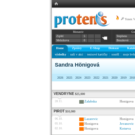
Yonex 
Monastir
Gu
Zipfel
5
Stephens
Melnikova
0
Bouzková
Home
Zprávy
E-Shop
Diskuze
Katal
výsledky
naši v akci
tenisové kartičky
soutěž
moje hvě
Sandra Hönigová
2026
2025
2024
2023
2022
2021
2020
2019
201
VENDRYNE
$25,000
28.11.
Zalabska
Honigova
PIROT
$10,000
06.10.
Lazarevic
Honigova
05.10.
Honigova
Jovanovic
02.10.
Honigova
Kotseva