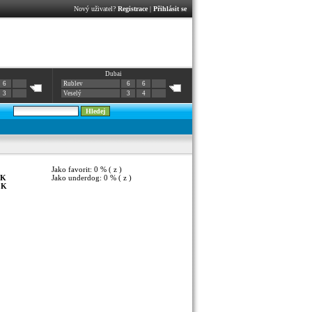
Nový uživatel?
Registrace
|
Přihlásit se
Dubai
6
Rublev
6
6
3
Veselý
3
4
Jako favorit: 0 % ( z )
K
Jako underdog: 0 % ( z )
:
K