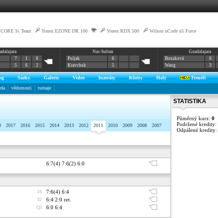
VCORE Si Team
|
Yonex EZONE DR 100
|
|
Yonex RDX 500
|
Wilson nCode n5 Force
adalajara
Nur-Sultan
Guadalajara
7
1
6
Poljak
6
Bouzková
6
5
6
2
Kravchuk
5
Wang
3
og
Sázky
Galerie
Video
Inzeráty
Kluby
Haly
Trenéři
zda
vědomosti
turnaje
STATISTIKA
Půměrný kurz:
0
Podržené kredity:
8
2017
2016
2015
2014
2013
2012
2011
2010
2009
2008
2007
Odpálené kredity
6:7(4) 7:6(2) 6:0
16
7:6(4) 6:4
32
6:4 2:0 ret.
Q1
6:0 6:4