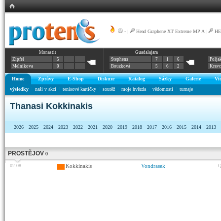
-
|
Head Graphene XT Extreme MP A
|
HE
Monastir
Guadalajara
Zipfel
5
Stephens
7
1
6
Polja
Melnikova
0
Bouzková
5
6
2
Krav
Home
Zprávy
E-Shop
Diskuze
Katalog
Sázky
Galerie
Vi
výsledky
naši v akci
tenisové kartičky
soutěž
moje hvězda
vědomosti
turnaje
Thanasi Kokkinakis
2026
2025
2024
2023
2022
2021
2020
2019
2018
2017
2016
2015
2014
2013
PROSTĚJOV
0
02.08.
Kokkinakis
Vondrasek
Q