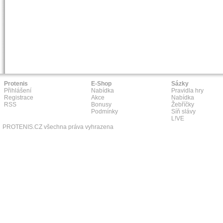
Protenis
E-Shop
Sázky
Přihlášení
Nabídka
Pravidla hry
Registrace
Akce
Nabídka
RSS
Bonusy
Žebříčky
Podmínky
Síň slávy
L!VE
PROTENIS.CZ všechna práva vyhrazena