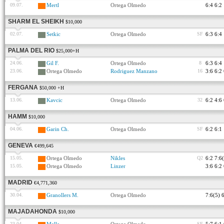
09.07.
Mertl
Ortega Olmedo
6:4 6:2
SHARM EL SHEIKH
$10,000
02.07.
Setkic
Ortega Olmedo
SF
6:3 6:4
PALMA DEL RIO
$25,000+H
24.06.
Gil F.
Ortega Olmedo
8
6:3 6:4
23.06.
Ortega Olmedo
Rodriguez Manzano
16
3:6 6:2
FERGANA
$50,000 +H
13.06.
Kavcic
Ortega Olmedo
32
6:2 4:6
HAMM
$10,000
04.06.
Garin Ch.
Ortega Olmedo
SF
6:2 6:1
GENEVA
€499,645
15.05.
Ortega Olmedo
Nikles
Q2
6:2 7:6
15.05.
Ortega Olmedo
Linzer
3:6 6:2
MADRID
€4,771,360
30.04.
Granollers M.
Ortega Olmedo
7:6(5) 
MAJADAHONDA
$10,000
23.04.
SF