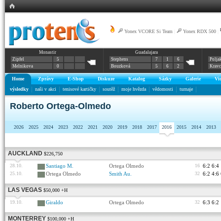
Yonex VCORE Si Team
|
Yonex RDX 500
|
Monastir
Guadalajara
Zipfel
5
Stephens
7
1
6
Polja
Melnikova
0
Bouzková
5
6
2
Krav
Home
Zprávy
E-Shop
Diskuze
Katalog
Sázky
Galerie
Vi
výsledky
naši v akci
tenisové kartičky
soutěž
moje hvězda
vědomosti
turnaje
Roberto Ortega-Olmedo
2026
2025
2024
2023
2022
2021
2020
2019
2018
2017
2016
2015
2014
2013
AUCKLAND
$226,750
28.10.
Santiago M.
Ortega Olmedo
16
6:2 6:4
25.10.
Ortega Olmedo
Smith Au.
32
6:2 4:6
LAS VEGAS
$50,000 +H
19.10.
Giraldo
Ortega Olmedo
32
6:3 6:2
MONTERREY
$100,000 +H