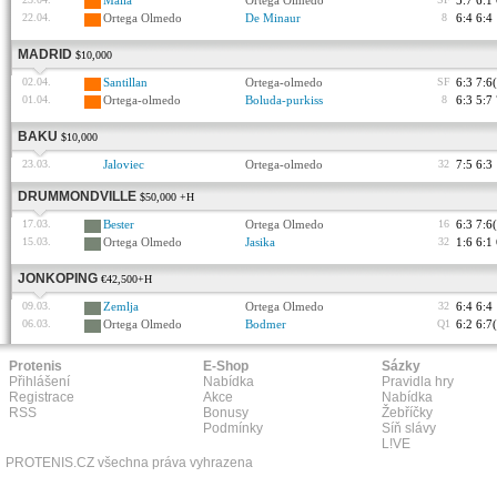
Malla
Ortega Olmedo
5:7 6:1
22.04.
Ortega Olmedo
De Minaur
8
6:4 6:4
MADRID
$10,000
02.04.
Santillan
Ortega-olmedo
SF
6:3 7:6
01.04.
Ortega-olmedo
Boluda-purkiss
8
6:3 5:7
BAKU
$10,000
23.03.
Jaloviec
Ortega-olmedo
32
7:5 6:3
DRUMMONDVILLE
$50,000 +H
17.03.
Bester
Ortega Olmedo
16
6:3 7:6
15.03.
Ortega Olmedo
Jasika
32
1:6 6:1
JONKOPING
€42,500+H
09.03.
Zemlja
Ortega Olmedo
32
6:4 6:4
06.03.
Ortega Olmedo
Bodmer
Q1
6:2 6:7
Protenis
E-Shop
Sázky
Přihlášení
Nabídka
Pravidla hry
Registrace
Akce
Nabídka
RSS
Bonusy
Žebříčky
Podmínky
Síň slávy
L!VE
PROTENIS.CZ všechna práva vyhrazena