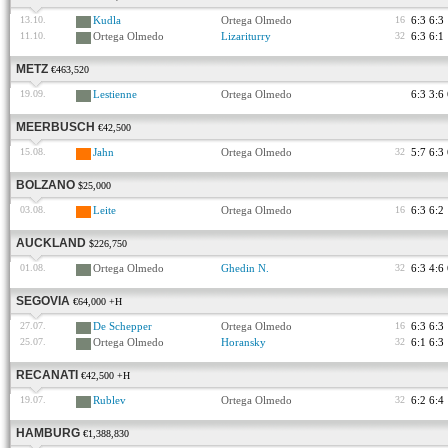
13.10.
Kudla
Ortega Olmedo
16
6:3 6:3
11.10.
Ortega Olmedo
Lizariturry
32
6:3 6:1
METZ
€463,520
19.09.
Lestienne
Ortega Olmedo
6:3 3:6
MEERBUSCH
€42,500
15.08.
Jahn
Ortega Olmedo
32
5:7 6:3
BOLZANO
$25,000
03.08.
Leite
Ortega Olmedo
16
6:3 6:2
AUCKLAND
$226,750
01.08.
Ortega Olmedo
Ghedin N.
32
6:3 4:6
SEGOVIA
€64,000 +H
27.07.
De Schepper
Ortega Olmedo
16
6:3 6:3
25.07.
Ortega Olmedo
Horansky
32
6:1 6:3
RECANATI
€42,500 +H
19.07.
Rublev
Ortega Olmedo
32
6:2 6:4
HAMBURG
€1,388,830