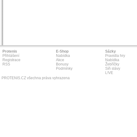
Protenis
E-Shop
Sázky
Přihlášení
Nabídka
Pravidla hry
Registrace
Akce
Nabídka
RSS
Bonusy
Žebříčky
Podmínky
Síň slávy
L!VE
PROTENIS.CZ všechna práva vyhrazena