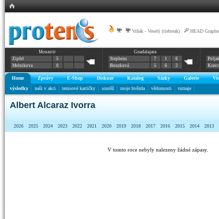
|
Vrňák - Veselý (tiebreak)
|
HEAD Graphen
Monastir
Guadalajara
Zipfel
5
Stephens
7
1
6
Polja
Melnikova
0
Bouzková
5
6
2
Krav
Home
Zprávy
E-Shop
Diskuze
Katalog
Sázky
Galerie
Vi
výsledky
naši v akci
tenisové kartičky
soutěž
moje hvězda
vědomosti
turnaje
Albert Alcaraz Ivorra
2026
2025
2024
2023
2022
2021
2020
2019
2018
2017
2016
2015
2014
2013
V tomto roce nebyly nalezeny žádné zápasy.