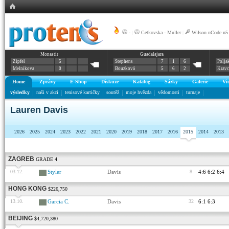
-
|
Cetkovska - Muller
|
Wilson nCode n5
Monastir
Guadalajara
Zipfel
5
Stephens
7
1
6
Polja
Melnikova
0
Bouzková
5
6
2
Krav
Home
Zprávy
E-Shop
Diskuze
Katalog
Sázky
Galerie
Vi
výsledky
naši v akci
tenisové kartičky
soutěž
moje hvězda
vědomosti
turnaje
Lauren Davis
2026
2025
2024
2023
2022
2021
2020
2019
2018
2017
2016
2015
2014
2013
ZAGREB
GRADE 4
03.12.
Styler
Davis
8
4:6 6:2 6:4
HONG KONG
$226,750
13.10.
Garcia C.
Davis
32
6:1 6:3
BEIJING
$4,720,380