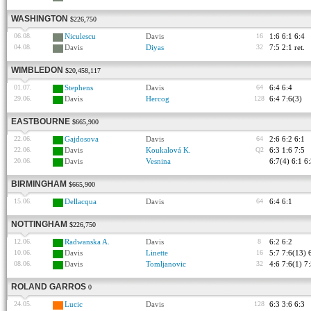
WASHINGTON
$226,750
06.08.
Niculescu
Davis
16
1:6 6:1 6:4
04.08.
Davis
Diyas
32
7:5 2:1 ret.
WIMBLEDON
$20,458,117
01.07.
Stephens
Davis
64
6:4 6:4
29.06.
Davis
Hercog
128
6:4 7:6(3)
EASTBOURNE
$665,900
22.06.
Gajdosova
Davis
64
2:6 6:2 6:1
22.06.
Davis
Koukalová K.
Q2
6:3 1:6 7:5
20.06.
Davis
Vesnina
6:7(4) 6:1 6
BIRMINGHAM
$665,900
15.06.
Dellacqua
Davis
64
6:4 6:1
NOTTINGHAM
$226,750
12.06.
Radwanska A.
Davis
8
6:2 6:2
10.06.
Davis
Linette
16
5:7 7:6(13) 
08.06.
Davis
Tomljanovic
32
4:6 7:6(1) 7
ROLAND GARROS
0
24.05.
Lucic
Davis
128
6:3 3:6 6:3