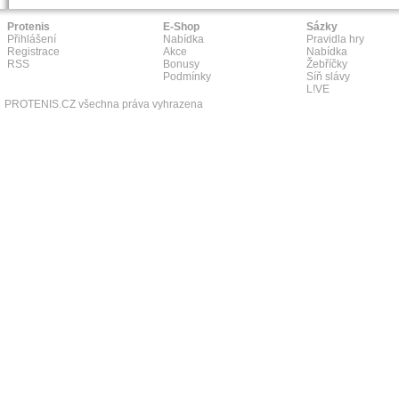
Protenis
E-Shop
Sázky
Přihlášení
Nabídka
Pravidla hry
Registrace
Akce
Nabídka
RSS
Bonusy
Žebříčky
Podmínky
Síň slávy
L!VE
PROTENIS.CZ všechna práva vyhrazena