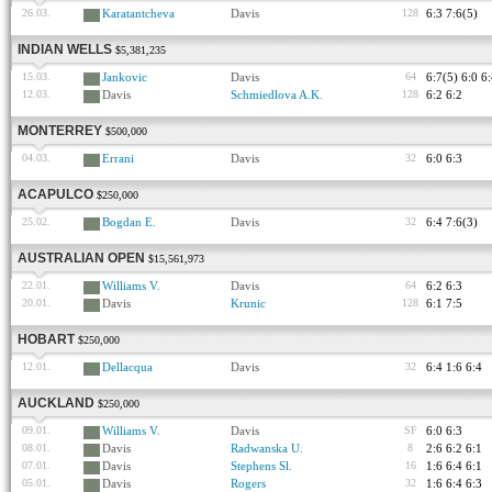
26.03.
Karatantcheva
Davis
128
6:3 7:6(5)
INDIAN WELLS
$5,381,235
15.03.
Jankovic
Davis
64
6:7(5) 6:0 6
12.03.
Davis
Schmiedlova A.K.
128
6:2 6:2
MONTERREY
$500,000
04.03.
Errani
Davis
32
6:0 6:3
ACAPULCO
$250,000
25.02.
Bogdan E.
Davis
32
6:4 7:6(3)
AUSTRALIAN OPEN
$15,561,973
22.01.
Williams V.
Davis
64
6:2 6:3
20.01.
Davis
Krunic
128
6:1 7:5
HOBART
$250,000
12.01.
Dellacqua
Davis
32
6:4 1:6 6:4
AUCKLAND
$250,000
09.01.
Williams V.
Davis
SF
6:0 6:3
08.01.
Davis
Radwanska U.
8
2:6 6:2 6:1
07.01.
Davis
Stephens Sl.
16
1:6 6:4 6:1
05.01.
Davis
Rogers
32
1:6 6:4 6:3