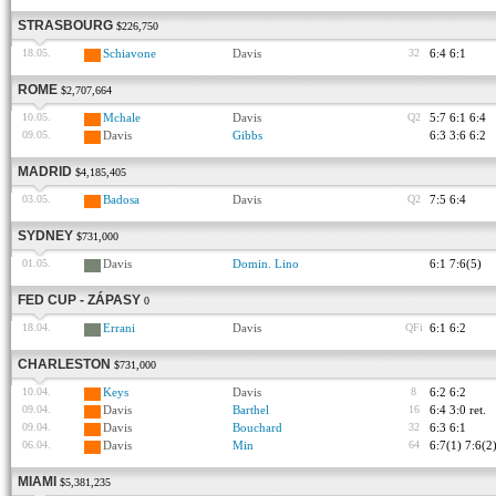
STRASBOURG
$226,750
18.05.
Schiavone
Davis
32
6:4 6:1
ROME
$2,707,664
10.05.
Mchale
Davis
Q2
5:7 6:1 6:4
09.05.
Davis
Gibbs
6:3 3:6 6:2
MADRID
$4,185,405
03.05.
Badosa
Davis
Q2
7:5 6:4
SYDNEY
$731,000
01.05.
Davis
Domin. Lino
6:1 7:6(5)
FED CUP - ZÁPASY
0
18.04.
Errani
Davis
QFi
6:1 6:2
CHARLESTON
$731,000
10.04.
Keys
Davis
8
6:2 6:2
09.04.
Davis
Barthel
16
6:4 3:0 ret.
09.04.
Davis
Bouchard
32
6:3 6:1
06.04.
Davis
Min
64
6:7(1) 7:6(2
MIAMI
$5,381,235