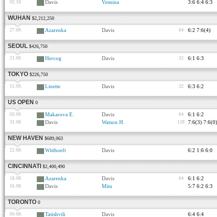
02.10.
Davis
Vesnina
3:6 6:4 6:3
WUHAN
$2,212,250
27.09.
Azarenka
Davis
64
6:2 7:6(4)
SEOUL
$426,750
21.09.
Hercog
Davis
32
6:1 6:3
TOKYO
$226,750
15.09.
Linette
Davis
32
6:3 6:2
US OPEN
0
03.09.
Makarova E.
Davis
64
6:1 6:2
31.08.
Davis
Watson H.
128
7:6(3) 7:6(0
NEW HAVEN
$689,063
22.08.
Witthoeft
Davis
6:2 1:6 6:0
CINCINNATI
$2,400,490
18.08.
Azarenka
Davis
64
6:1 6:2
16.08.
Davis
Mitu
5:7 6:2 6:3
TORONTO
0
09.08.
Tatishvili
Davis
6:4 6:4