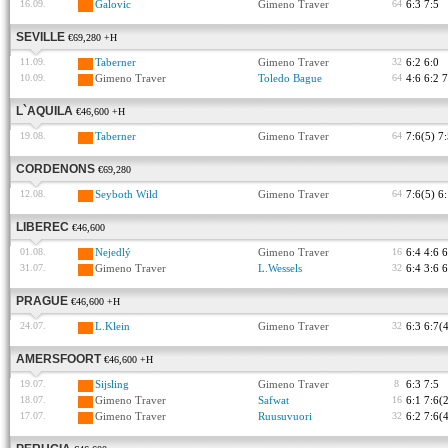
16.09.
Galovic
Gimeno Traver
64
6:3 7:5
SEVILLE
€69,280 +H
11.09.
Taberner
Gimeno Traver
32
6:2 6:0
10.09.
Gimeno Traver
Toledo Bague
64
4:6 6:2 7
L`AQUILA
€46,600 +H
19.08.
Taberner
Gimeno Traver
64
7:6(5) 7
CORDENONS
€69,280
12.08.
Seyboth Wild
Gimeno Traver
64
7:6(5) 6
LIBEREC
€46,600
01.08.
Nejedlý
Gimeno Traver
16
6:4 4:6 6
31.07.
Gimeno Traver
L.Wessels
32
6:4 3:6 6
PRAGUE
€46,600 +H
24.07.
L.Klein
Gimeno Traver
32
6:3 6:7(4
AMERSFOORT
€46,600 +H
19.07.
Sijsling
Gimeno Traver
8
6:3 7:5
18.07.
Gimeno Traver
Safwat
16
6:1 7:6(
17.07.
Gimeno Traver
Ruusuvuori
32
6:2 7:6(