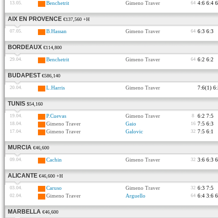
13.05.
Benchetrit
Gimeno Traver
64
4:6 6:4 6
AIX EN PROVENCE
€137,560 +H
07.05.
B.Hassan
Gimeno Traver
64
6:3 6:3
BORDEAUX
€114,800
29.04.
Benchetrit
Gimeno Traver
64
6:2 6:2
BUDAPEST
€586,140
20.04.
L.Harris
Gimeno Traver
7:6(1) 6
TUNIS
$54,160
19.04.
P.Cuevas
Gimeno Traver
8
6:2 7:5
18.04.
Gimeno Traver
Gaio
16
7:5 6:3
17.04.
Gimeno Traver
Galovic
32
7:5 6:1
MURCIA
€46,600
09.04.
Cachin
Gimeno Traver
32
3:6 6:3 6
ALICANTE
€46,600 +H
03.04.
Caruso
Gimeno Traver
32
6:3 7:5
02.04.
Gimeno Traver
Arguello
64
6:4 3:6 6
MARBELLA
€46,600