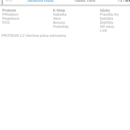
09.01.
Davidovich Fokina
Gimeno Traver
7:5 7:6(
Protenis
E-Shop
Sázky
Přihlášení
Nabídka
Pravidla hry
Registrace
Akce
Nabídka
RSS
Bonusy
Žebříčky
Podmínky
Síň slávy
L!VE
PROTENIS.CZ všechna práva vyhrazena