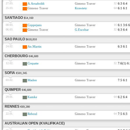
27.03.
A.Arnaboldi
Gimeno Traver
32
6:3 6:4
25.03.
Gimeno Traver
Krawietz
64
6:1 6:1
SANTIAGO
$54,160
08.03.
Coppejans
Gimeno Traver
16
6:1 3:6 6
06.03.
Gimeno Traver
G.Escobar
32
6:3 6:4
SAO PAULO
$618,810
24.02.
An.Martin
Gimeno Traver
6:3 6:1
CHERBOURG
€46,600
12.02.
Crepatte
Gimeno Traver
32
7:6(1) 6
SOFIA
€501,345
03.02.
Maden
Gimeno Traver
7:5 6:1
QUIMPER
€46,600
29.01.
Kamke
Gimeno Traver
64
6:2 6:4
RENNES
€69,280
22.01.
Reboul
Gimeno Traver
64
7:5 6:3
AUSTRALIAN OPEN (KVALIFIKACE)