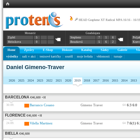
HEAD Graphene XT Radical MPA 16/16 - 16/1
Monastir
Guadalajara
Zipfel
5
Stephens
7
1
6
Polja
Melnikova
0
Bouzková
5
6
2
Krav
Home
Zprávy
E-Shop
Diskuze
Katalog
Sázky
Galerie
Vi
výsledky
naši v akci
tenisové kartičky
soutěž
moje hvězda
vědomosti
turnaje
Daniel Gimeno-Traver
2026
2025
2024
2023
2022
2021
2020
2019
2018
2017
2016
2015
2014
2013
BARCELONA
€46,600 +H
30.09.
Barranco Cosano
Gimeno Traver
64
6:3 6:0
FLORENCE
€46,600 +H
24.09.
Vilella Martinez
Gimeno Traver
64
7:6(1) 6
BIELLA
€46,600