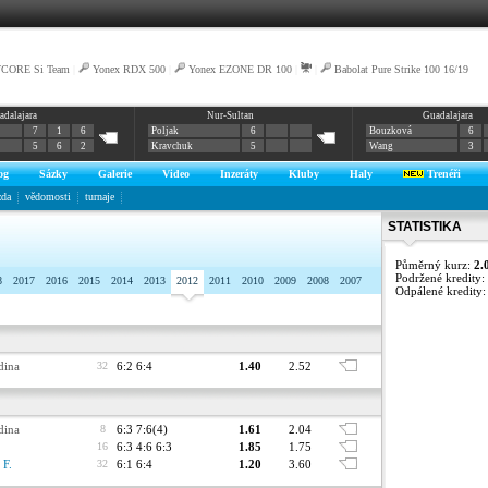
VCORE Si Team
|
Yonex RDX 500
|
Yonex EZONE DR 100
|
|
Babolat Pure Strike 100 16/19
adalajara
Nur-Sultan
Guadalajara
7
1
6
Poljak
6
Bouzková
6
5
6
2
Kravchuk
5
Wang
3
og
Sázky
Galerie
Video
Inzeráty
Kluby
Haly
Trenéři
zda
vědomosti
turnaje
STATISTIKA
Půměrný kurz:
2.
Podržené kredity:
8
2017
2016
2015
2014
2013
2012
2011
2010
2009
2008
2007
Odpálené kredity
dina
32
6:2 6:4
1.40
2.52
dina
8
6:3 7:6(4)
1.61
2.04
16
6:3 4:6 6:3
1.85
1.75
 F.
32
6:1 6:4
1.20
3.60