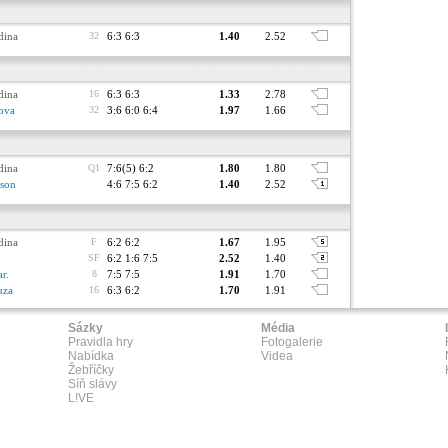
dina
32
6:3 6:3
1.40
2.52
dina
16
6:3 6:3
1.33
2.78
ova
32
3:6 6:0 6:4
1.97
1.66
dina
Q1
7:6(5) 6:2
1.80
1.80
ison
4:6 7:5 6:2
1.40
2.52
dina
F
6:2 6:2
1.67
1.95
SF
6:2 1:6 7:5
2.52
1.40
r.
8
7:5 7:5
1.91
1.70
uza
16
6:3 6:2
1.70
1.91
Sázky
Média
Pravidla hry
Fotogalerie
Nabídka
Videa
Žebříčky
Síň slávy
L!VE