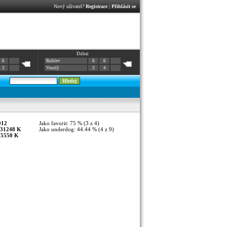
Nový uživatel?
Registrace
|
Přihlásit se
Dubai
6
Rublev
6
6
3
Veselý
3
4
012
Jako favorit: 75 % (3 z 4)
31248 K
Jako underdog: 44.44 % (4 z 9)
:
5550 K