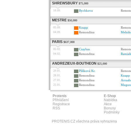
SHREWSBURY
$75,000
18.09.
Bychkova
Remon
MESTRE
$50,000
05.09.
Knapp
Remon
04.09.
Remondina
Melnik
PARIS
$637,000
05.02.
Craybas
Remon
04.02.
Remondina
Ramial
ANDREZIEUX-BOUTHEON
$25,000
29.01.
Plíšková Kr.
Remon
28.01.
Remondina
Knapp
27.01.
Remondina
Arruaba
25.01.
Remondina
Mugur
Protenis
E-Shop
Přihlášení
Nabídka
Registrace
Akce
RSS
Bonusy
Podmínky
PROTENIS.CZ všechna práva vyhrazena