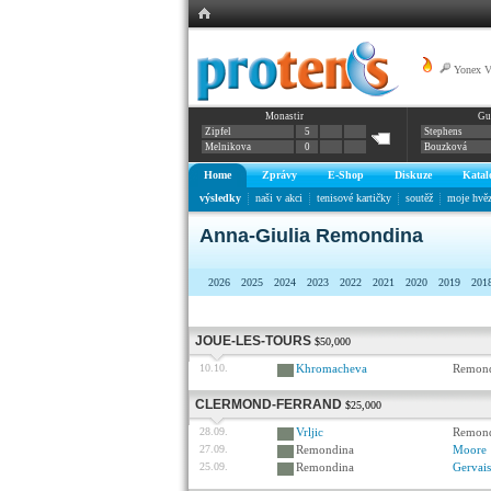
Yonex 
Monastir
Gu
Zipfel
5
Stephens
Melnikova
0
Bouzková
Home
Zprávy
E-Shop
Diskuze
Katal
výsledky
naši v akci
tenisové kartičky
soutěž
moje hvě
Anna-Giulia Remondina
2026
2025
2024
2023
2022
2021
2020
2019
201
JOUE-LES-TOURS
$50,000
10.10.
Khromacheva
Remon
CLERMOND-FERRAND
$25,000
28.09.
Vrljic
Remon
27.09.
Remondina
Moore
25.09.
Remondina
Gervais