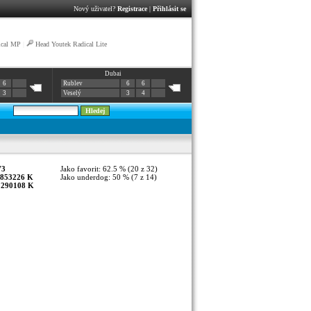
Nový uživatel?
Registrace
|
Přihlásit se
ical MP
|
Head Youtek Radical Lite
Dubai
6
Rublev
6
6
3
Veselý
3
4
73
Jako favorit: 62.5 % (20 z 32)
853226 K
Jako underdog: 50 % (7 z 14)
:
290108 K