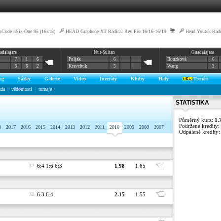
nCode nSix-One 95 (16x18)
|
HEAD Graphene XT Radical Rev Pro 16/16-16/19
|
|
Head Youtek Rad
adalajara
Nur-Sultan
Guadalajara
7
1
6
Poljak
6
Bouzková
6
5
6
2
Kravchuk
5
Wang
3
og
Sázky
Galerie
Video
Inzeráty
Kluby
Haly
Trenéři
zda
vědomosti
turnaje
STATISTIKA
Půměrný kurz:
1.
Podržené kredity:
8
2017
2016
2015
2014
2013
2012
2011
2010
2009
2008
2007
Odpálené kredity
32
6:4 1:6 6:3
1.98
1.65
32
6:3 6:4
2.15
1.55