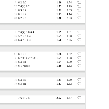
F
6:2 6:0
1.86
1.74
SF
7:6(4) 6:2
1.53
2.19
8
6:3 6:4
1.32
2.83
16
6:1 6:2
1.15
4.14
32
6:2 6:3
1.30
2.93
8
7:6(4) 3:6 6:4
1.79
1.81
16
5:7 6:3 6:4
1.65
1.98
32
6:3 2:6 6:3
1.50
2.25
SF
6:1 6:0
1.78
1.82
8
6:7(1) 6:2 7:6(3)
1.65
1.98
16
6:3 6:1
1.64
1.99
32
6:1 7:6(5)
1.40
2.52
16
6:3 6:2
1.81
1.79
32
6:3 6:1
1.37
2.62
7:6(5) 7:5
2.62
1.37