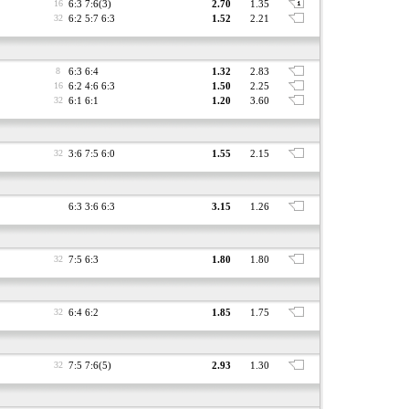
16
6:3 7:6(3)
2.70
1.35
32
6:2 5:7 6:3
1.52
2.21
8
6:3 6:4
1.32
2.83
16
6:2 4:6 6:3
1.50
2.25
32
6:1 6:1
1.20
3.60
32
3:6 7:5 6:0
1.55
2.15
6:3 3:6 6:3
3.15
1.26
32
7:5 6:3
1.80
1.80
32
6:4 6:2
1.85
1.75
32
7:5 7:6(5)
2.93
1.30