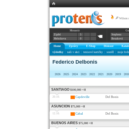
Wilson 
Monastir
Gu
Zipfel
5
Stephens
Melnikova
0
Bouzková
Home
Zprávy
E-Shop
Diskuze
Katal
výsledky
naši v akci
tenisové kartičky
soutěž
moje hvě
Federico Delbonis
2026
2025
2024
2023
2022
2021
2020
2019
201
SANTIAGO
$100,000 +H
20.10.
Capdeville
Del Bonis
ASUNCION
$75,000 +H
12.10.
Cabal
Del Bonis
BUENOS AIRES
$75,000 +H