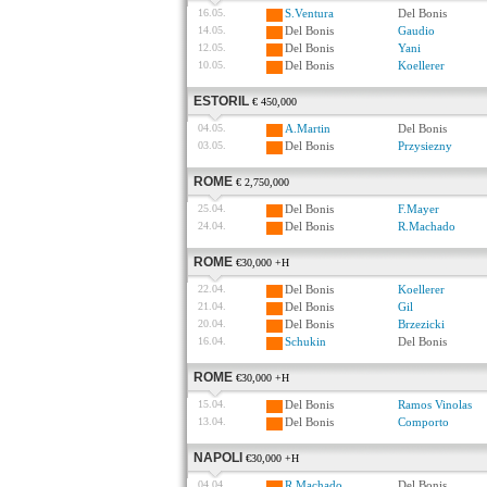
16.05.
S.Ventura
Del Bonis
14.05.
Del Bonis
Gaudio
12.05.
Del Bonis
Yani
10.05.
Del Bonis
Koellerer
ESTORIL
€ 450,000
04.05.
A.Martin
Del Bonis
03.05.
Del Bonis
Przysiezny
ROME
€ 2,750,000
25.04.
Del Bonis
F.Mayer
24.04.
Del Bonis
R.Machado
ROME
€30,000 +H
22.04.
Del Bonis
Koellerer
21.04.
Del Bonis
Gil
20.04.
Del Bonis
Brzezicki
16.04.
Schukin
Del Bonis
ROME
€30,000 +H
15.04.
Del Bonis
Ramos Vinolas
13.04.
Del Bonis
Comporto
NAPOLI
€30,000 +H
04.04.
R.Machado
Del Bonis