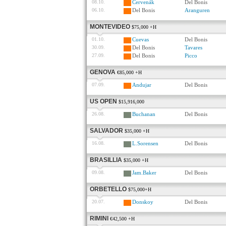
08.10.
Červenák
Del Bonis
06.10.
Del Bonis
Aranguren
MONTEVIDEO
$75,000 +H
01.10.
Cuevas
Del Bonis
30.09.
Del Bonis
Tavares
27.09.
Del Bonis
Picco
GENOVA
€85,000 +H
07.09.
Andujar
Del Bonis
US OPEN
$15,916,000
26.08.
Buchanan
Del Bonis
SALVADOR
$35,000 +H
16.08.
L.Sorensen
Del Bonis
BRASILLIA
$35,000 +H
09.08.
Jam.Baker
Del Bonis
ORBETELLO
$75,000+H
20.07.
Donskoy
Del Bonis
RIMINI
€42,500 +H