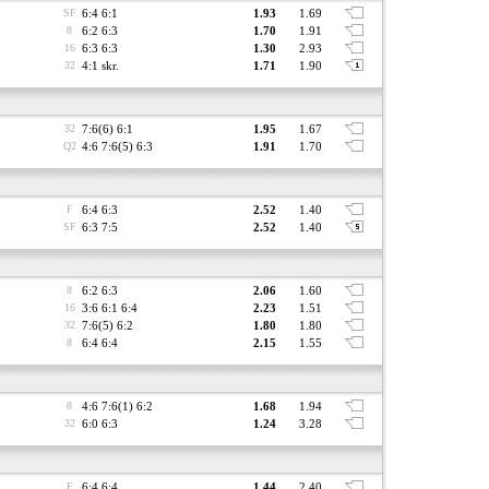
SF
6:4 6:1
1.93
1.69
8
6:2 6:3
1.70
1.91
16
6:3 6:3
1.30
2.93
32
4:1 skr.
1.71
1.90
32
7:6(6) 6:1
1.95
1.67
Q2
4:6 7:6(5) 6:3
1.91
1.70
F
6:4 6:3
2.52
1.40
SF
6:3 7:5
2.52
1.40
8
6:2 6:3
2.06
1.60
16
3:6 6:1 6:4
2.23
1.51
32
7:6(5) 6:2
1.80
1.80
8
6:4 6:4
2.15
1.55
8
4:6 7:6(1) 6:2
1.68
1.94
32
6:0 6:3
1.24
3.28
F
6:4 6:4
1.44
2.40