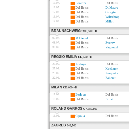
19.07.
Lorenzi
Del Bonis
18.07.
Del Bonis
Di Mauro
17.07.
Del Bonis
Giorgini
15.07.
Del Bonis
Wiltschnig
12.07.
Del Bonis
Millot
BRAUNSCHWEIG
€106,500 +H
02.07.
M.Daniel
Del Bonis
01.07.
Del Bonis
Zverev
30.06.
Del Bonis
Vagnozzi
REGGIO EMILIA
€42,500 +H
26.06.
Andujar
Del Bonis
25.06.
Del Bonis
Koellerer
23.06.
Del Bonis
Junqueira
22.06.
Del Bonis
Balleret
MILAN
€30,000 +H
17.06.
Berlocq
Del Bonis
15.06.
Del Bonis
Brizzi
ROLAND GARROS
€ 7,580,800
18.05.
Cipolla
Del Bonis
ZAGREB
€42,500