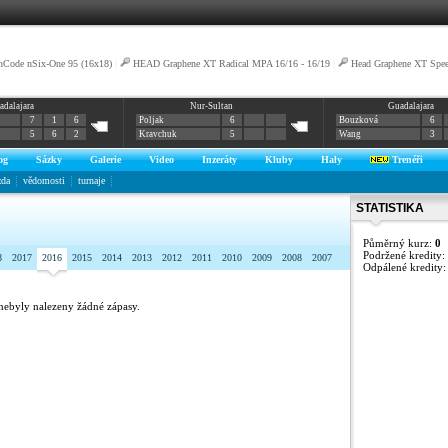
nCode nSix-One 95 (16x18)
|
HEAD Graphene XT Radical MPA 16/16 - 16/19
|
Head Graphene XT Spe
adalajara
Nur-Sultan
Guadalajara
o holení
7
1
6
Poljak
6
Bouzková
6
5
6
2
Kravchuk
5
Wang
3
og
Sázky
Galerie
Video
Inzeráty
Kluby
Haly
Trenéři
zda
vědomosti
turnaje
STATISTIKA
Půměrný kurz:
0
Podržené kredity:
8
2017
2016
2015
2014
2013
2012
2011
2010
2009
2008
2007
Odpálené kredity
nebyly nalezeny žádné zápasy.