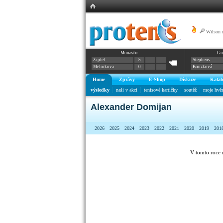
Wilson 
Monastir
Gu
Federer - voda p
Zipfel
5
Stephens
Melnikova
0
Bouzková
Home
Zprávy
E-Shop
Diskuze
Katal
výsledky
naši v akci
tenisové kartičky
soutěž
moje hvě
Alexander Domijan
2026
2025
2024
2023
2022
2021
2020
2019
201
V tomto roce 