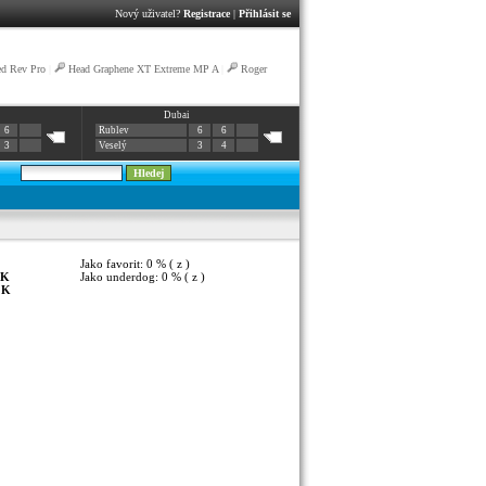
Nový uživatel?
Registrace
|
Přihlásit se
ed Rev Pro
|
Head Graphene XT Extreme MP A
|
Roger
Dubai
6
Rublev
6
6
3
Veselý
3
4
Jako favorit: 0 % ( z )
K
Jako underdog: 0 % ( z )
:
K