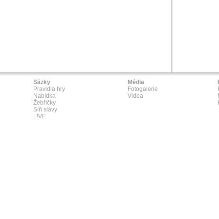
Sázky
Média
Pravidla hry
Fotogalerie
Nabídka
Videa
Žebříčky
Síň slávy
L!VE