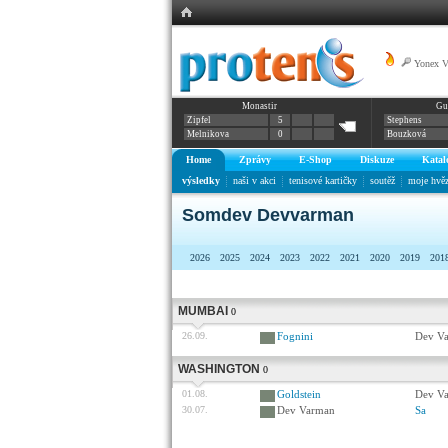
Yonex 
Monastir
Gu
Zipfel
5
Stephens
Melnikova
0
Bouzková
Home
Zprávy
E-Shop
Diskuze
Katal
výsledky
naši v akci
tenisové kartičky
soutěž
moje hvě
Somdev Devvarman
2026
2025
2024
2023
2022
2021
2020
2019
201
MUMBAI
0
26.09.
Fognini
Dev V
WASHINGTON
0
01.08.
Goldstein
Dev V
30.07.
Dev Varman
Sa