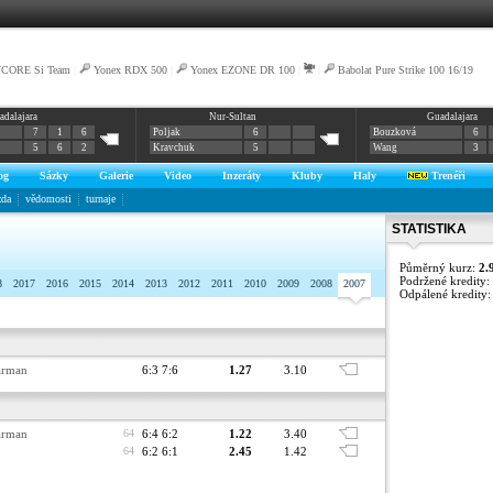
VCORE Si Team
|
Yonex RDX 500
|
Yonex EZONE DR 100
|
|
Babolat Pure Strike 100 16/19
adalajara
Nur-Sultan
Guadalajara
7
1
6
Poljak
6
Bouzková
6
5
6
2
Kravchuk
5
Wang
3
og
Sázky
Galerie
Video
Inzeráty
Kluby
Haly
Trenéři
zda
vědomosti
turnaje
STATISTIKA
Půměrný kurz:
2.
Podržené kredity:
8
2017
2016
2015
2014
2013
2012
2011
2010
2009
2008
2007
Odpálené kredity
arman
6:3 7:6
1.27
3.10
arman
64
6:4 6:2
1.22
3.40
64
6:2 6:1
2.45
1.42