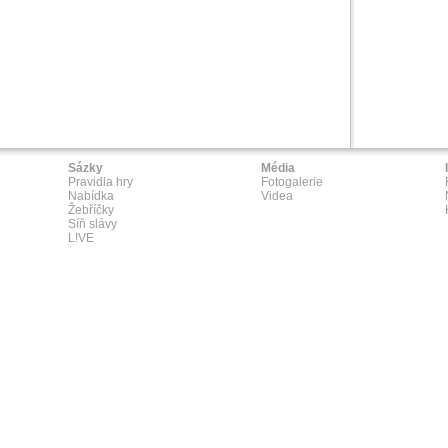
Sázky
Média
Pravidla hry
Fotogalerie
Nabídka
Videa
Žebříčky
Síň slávy
L!VE