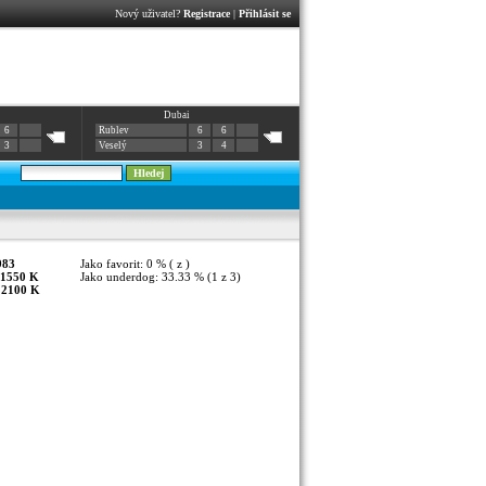
Nový uživatel?
Registrace
|
Přihlásit se
Dubai
6
Rublev
6
6
3
Veselý
3
4
983
Jako favorit: 0 % ( z )
1550 K
Jako underdog: 33.33 % (1 z 3)
:
2100 K