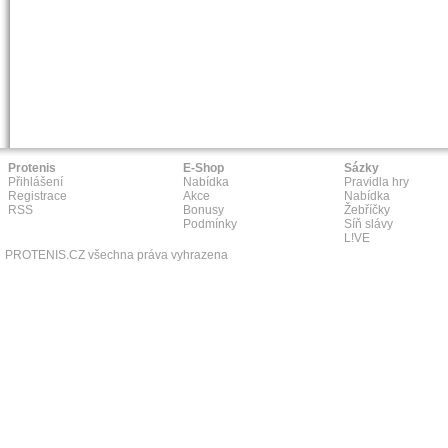
Protenis
E-Shop
Sázky
Přihlášení
Nabídka
Pravidla hry
Registrace
Akce
Nabídka
RSS
Bonusy
Žebříčky
Podmínky
Síň slávy
L!VE
PROTENIS.CZ všechna práva vyhrazena