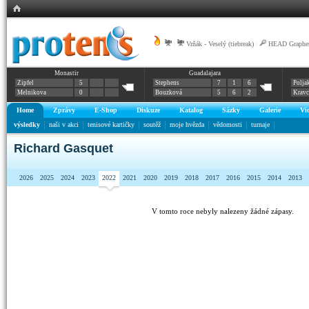
|
Vrňák - Veselý (tiebreak)
|
HEAD Graphen
Monastir
Guadalajara
Zipfel
5
Stephens
7
1
6
Polja
Melnikova
0
Bouzková
5
6
2
Krav
Home
Zprávy
E-Shop
Diskuze
Katalog
Sázky
Galerie
Vi
výsledky
naši v akci
tenisové kartičky
soutěž
moje hvězda
vědomosti
turnaje
Richard Gasquet
2026
2025
2024
2023
2022
2021
2020
2019
2018
2017
2016
2015
2014
2013
V tomto roce nebyly nalezeny žádné zápasy.