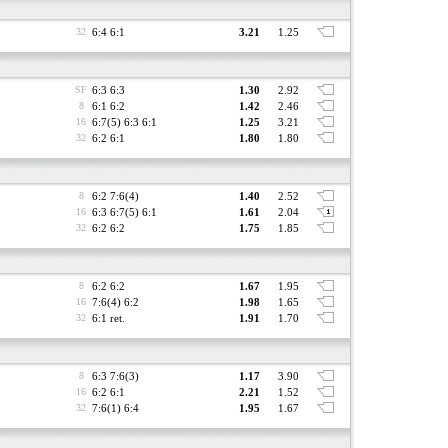
32
6:4 6:1
3.21
1.25
SF
6:3 6:3
1.30
2.92
8
6:1 6:2
1.42
2.46
16
6:7(5) 6:3 6:1
1.25
3.21
32
6:2 6:1
1.80
1.80
8
6:2 7:6(4)
1.40
2.52
16
6:3 6:7(5) 6:1
1.61
2.04
32
6:2 6:2
1.75
1.85
8
6:2 6:2
1.67
1.95
16
7:6(4) 6:2
1.98
1.65
32
6:1 ret.
1.91
1.70
8
6:3 7:6(3)
1.17
3.90
16
6:2 6:1
2.21
1.52
32
7:6(1) 6:4
1.95
1.67