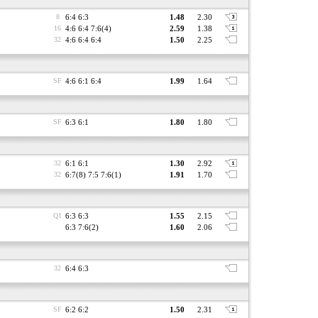
8
6:4 6:3
1.48
2.30
16
4:6 6:4 7:6(4)
2.59
1.38
32
4:6 6:4 6:4
1.50
2.25
SF
4:6 6:1 6:4
1.99
1.64
SF
6:3 6:1
1.80
1.80
32
6:1 6:1
1.30
2.92
32
6:7(8) 7:5 7:6(1)
1.91
1.70
Q1
6:3 6:3
1.55
2.15
6:3 7:6(2)
1.60
2.06
32
6:4 6:3
SF
6:2 6:2
1.50
2.31