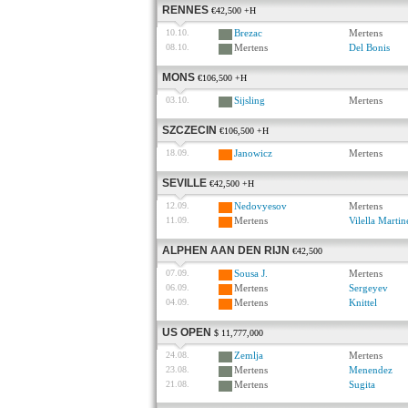
RENNES
€42,500 +H
10.10.
Brezac
Mertens
08.10.
Mertens
Del Bonis
MONS
€106,500 +H
03.10.
Sijsling
Mertens
SZCZECIN
€106,500 +H
18.09.
Janowicz
Mertens
SEVILLE
€42,500 +H
12.09.
Nedovyesov
Mertens
11.09.
Mertens
Vilella Martin
ALPHEN AAN DEN RIJN
€42,500
07.09.
Sousa J.
Mertens
06.09.
Mertens
Sergeyev
04.09.
Mertens
Knittel
US OPEN
$ 11,777,000
24.08.
Zemlja
Mertens
23.08.
Mertens
Menendez
21.08.
Mertens
Sugita