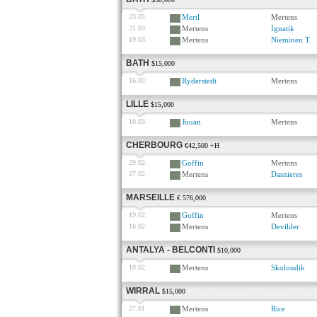
23.03.
Mertl
Mertens
21.03.
Mertens
Ignatik
19.03.
Mertens
Nieminen T.
BATH
$15,000
16.03.
Ryderstedt
Mertens
LILLE
$15,000
10.03.
Jouan
Mertens
CHERBOURG
€42,500 +H
29.02.
Goffin
Mertens
27.02.
Mertens
Dasnieres
MARSEILLE
€ 576,000
19.02.
Goffin
Mertens
18.02.
Mertens
Devilder
ANTALYA - BELCONTI
$10,000
10.02.
Mertens
Skoloudik
WIRRAL
$15,000
27.01.
Mertens
Rice