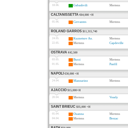
18.06.
Gabashvili
Mertens
CALTANISSETTA
€64,000 +H
05.06.
Cervantes
Mertens
ROLAND GARROS
$11,315,740
24.05.
Kuznetsov An.
Mertens
22.05.
Mertens
Capdeville
OSTRAVA
€42,500
03.05.
Burzi
Mertens
01.05.
Mertens
Panfil
NAPOLI
€30,000 +H
24.04.
Mannarino
Mertens
AJACCIO
$15,000+H
20.04.
Mertens
Vesely
SAINT BRIEUC
$35,000 +H
05.04.
Ouanna
Mertens
04.04.
Mertens
Brezac
BATH
$50,000