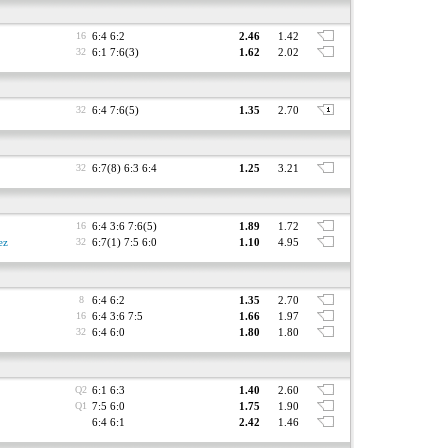
16
6:4 6:2
2.46
1.42
32
6:1 7:6(3)
1.62
2.02
32
6:4 7:6(5)
1.35
2.70
32
6:7(8) 6:3 6:4
1.25
3.21
16
6:4 3:6 7:6(5)
1.89
1.72
ez
32
6:7(1) 7:5 6:0
1.10
4.95
8
6:4 6:2
1.35
2.70
16
6:4 3:6 7:5
1.66
1.97
32
6:4 6:0
1.80
1.80
Q2
6:1 6:3
1.40
2.60
Q1
7:5 6:0
1.75
1.90
6:4 6:1
2.42
1.46