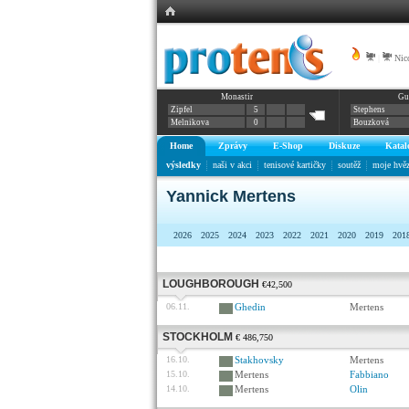
|
Nic
Monastir
Gu
Zipfel
5
Stephens
Melnikova
0
Bouzková
Home
Zprávy
E-Shop
Diskuze
Katal
výsledky
naši v akci
tenisové kartičky
soutěž
moje hvě
Yannick Mertens
2026
2025
2024
2023
2022
2021
2020
2019
201
LOUGHBOROUGH
€42,500
06.11.
Ghedin
Mertens
STOCKHOLM
€ 486,750
16.10.
Stakhovsky
Mertens
15.10.
Mertens
Fabbiano
14.10.
Mertens
Olin