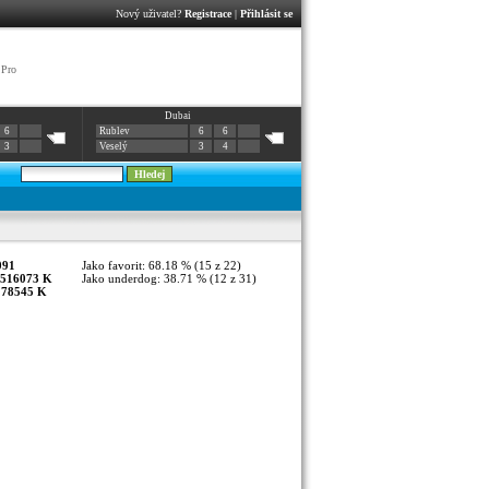
Nový uživatel?
Registrace
|
Přihlásit se
 Pro
Dubai
6
Rublev
6
6
3
Veselý
3
4
091
Jako favorit: 68.18 % (15 z 22)
516073 K
Jako underdog: 38.71 % (12 z 31)
:
78545 K