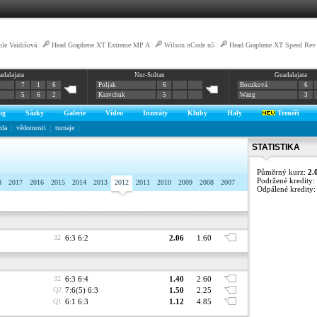
ole Vaidišová
|
Head Graphene XT Extreme MP A
|
Wilson nCode n5
|
Head Graphene XT Speed Rev
adalajara
Nur-Sultan
Guadalajara
7
1
6
Poljak
6
Bouzková
6
5
6
2
Kravchuk
5
Wang
3
og
Sázky
Galerie
Video
Inzeráty
Kluby
Haly
Trenéři
zda
vědomosti
turnaje
STATISTIKA
Půměrný kurz:
2.
Podržené kredity:
8
2017
2016
2015
2014
2013
2012
2011
2010
2009
2008
2007
Odpálené kredity
32
6:3 6:2
2.06
1.60
32
6:3 6:4
1.40
2.60
Q2
7:6(5) 6:3
1.50
2.25
Q1
6:1 6:3
1.12
4.85