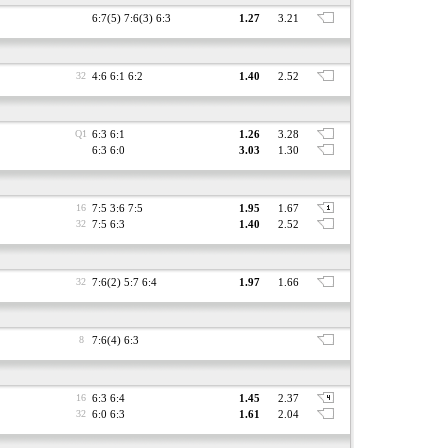
6:7(5) 7:6(3) 6:3
1.27
3.21
32
4:6 6:1 6:2
1.40
2.52
Q1
6:3 6:1
1.26
3.28
6:3 6:0
3.03
1.30
16
7:5 3:6 7:5
1.95
1.67
32
7:5 6:3
1.40
2.52
32
7:6(2) 5:7 6:4
1.97
1.66
8
7:6(4) 6:3
16
6:3 6:4
1.45
2.37
32
6:0 6:3
1.61
2.04