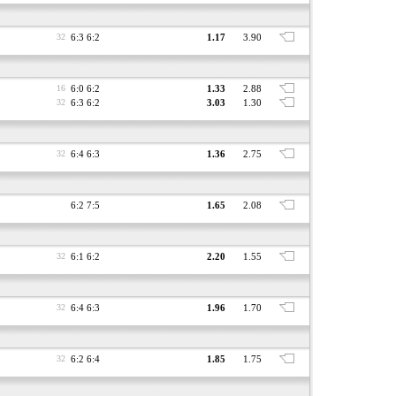
32
6:3 6:2
1.17
3.90
16
6:0 6:2
1.33
2.88
32
6:3 6:2
3.03
1.30
32
6:4 6:3
1.36
2.75
6:2 7:5
1.65
2.08
32
6:1 6:2
2.20
1.55
32
6:4 6:3
1.96
1.70
32
6:2 6:4
1.85
1.75