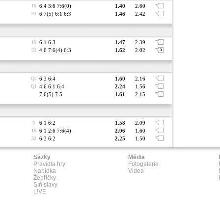
16
6:4 3:6 7:6(0)
1.40
2.60
32
6:7(5) 6:1 6:3
1.46
2.42
16
6:1 6:3
1.47
2.39
32
4:6 7:6(4) 6:3
1.62
2.02
Q2
6:3 6:4
1.60
2.16
Q1
4:6 6:1 6:4
2.24
1.56
7:6(5) 7:5
1.61
2.15
8
6:1 6:2
1.58
2.09
16
6:1 2:6 7:6(4)
2.06
1.60
32
6:3 6:2
2.25
1.50
Sázky
Média
Pravidla hry
Fotogalerie
Nabídka
Videa
Žebříčky
Síň slávy
L!VE