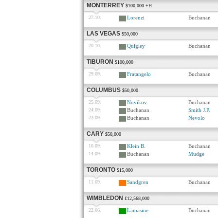
MONTERREY
$100,000 +H
27.10.
Lorenzi
Buchanan
LAS VEGAS
$50,000
20.10.
Quigley
Buchanan
TIBURON
$100,000
29.09.
Fratangelo
Buchanan
COLUMBUS
$50,000
25.09.
Novikov
Buchanan
24.09.
Buchanan
Smith J.P.
23.09.
Buchanan
Nevolo
CARY
$50,000
16.09.
Klein B.
Buchanan
14.09.
Buchanan
Mudge
TORONTO
$15,000
11.09.
Sandgren
Buchanan
WIMBLEDON
£12,568,000
22.06.
Lamasine
Buchanan