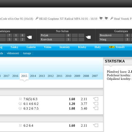
nCode nSix-One 95 (16x18)
|
HEAD Graphene XT Radical MPA 16/16 - 16/19
|
|
|
Head Youtek P
adalajara
Nur-Sultan
Guadalajara
7
1
6
Poljak
6
Bouzková
6
5
6
2
Kravchuk
5
Wang
3
og
Sázky
Galerie
Video
Inzeráty
Kluby
Haly
Trenéři
zda
vědomosti
turnaje
STATISTIKA
Půměrný kurz:
2.
Podržené kredity:
8
2017
2016
2015
2014
2013
2012
2011
2010
2009
2008
2007
Odpálené kredity
32
7:6(5) 6:3
1.60
2.11
Q2
6:1 4:6 6:2
1.20
3.77
Q1
6:3 2:6 7:5
1.08
5.40
32
6:2 6:4
1.60
2.11