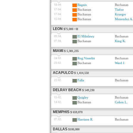
18.04.
Bagnis
Buchanan
17.04.
Buchanan
Tiafoe
17.04.
Buchanan
Krueger
15.04.
Buchanan
Menendez A.
LEON
$75,000 +H
09.04.
El Mihdawy
Buchanan
07.04.
Buchanan
King K.
MIAMI
$ 5,381,235
24.03.
Rog.Vasselin
Buchanan
23.03.
Buchanan
Ward J.
ACAPULCO
$ 1,414,550
22.02.
Falla
Buchanan
DELRAY BEACH
$ 549,230
15.02.
Quigley
Buchanan
14.02.
Buchanan
Cohen L.
MEMPHIS
$ 659,070
07.02.
Harrison R.
Buchanan
DALLAS
$100,000