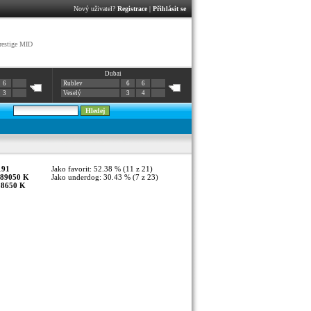
Nový uživatel?
Registrace
|
Přihlásit se
restige MID
Dubai
6
Rublev
6
6
3
Veselý
3
4
191
Jako favorit: 52.38 % (11 z 21)
89050 K
Jako underdog: 30.43 % (7 z 23)
:
8650 K