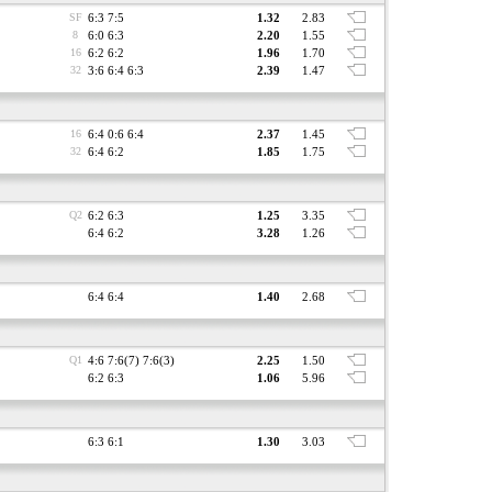
SF
6:3 7:5
1.32
2.83
8
6:0 6:3
2.20
1.55
16
6:2 6:2
1.96
1.70
32
3:6 6:4 6:3
2.39
1.47
16
6:4 0:6 6:4
2.37
1.45
32
6:4 6:2
1.85
1.75
Q2
6:2 6:3
1.25
3.35
6:4 6:2
3.28
1.26
6:4 6:4
1.40
2.68
Q1
4:6 7:6(7) 7:6(3)
2.25
1.50
6:2 6:3
1.06
5.96
6:3 6:1
1.30
3.03