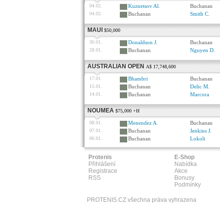
04.02.
Kuznetsov Al.
Buchanan
04.02.
Buchanan
Smith C.
MAUI
$50,000
30.01.
Donaldson J.
Buchanan
28.01.
Buchanan
Nguyen D.
AUSTRALIAN OPEN
A$ 17,748,600
17.01.
Bhambri
Buchanan
15.01.
Buchanan
Delic M.
14.01.
Buchanan
Marcora
NOUMEA
$75,000 +H
08.01.
Menendez A.
Buchanan
07.01.
Buchanan
Jenkins J.
06.01.
Buchanan
Lokoli
Protenis
E-Shop
Přihlášení
Nabídka
Registrace
Akce
RSS
Bonusy
Podmínky
PROTENIS.CZ všechna práva vyhrazena