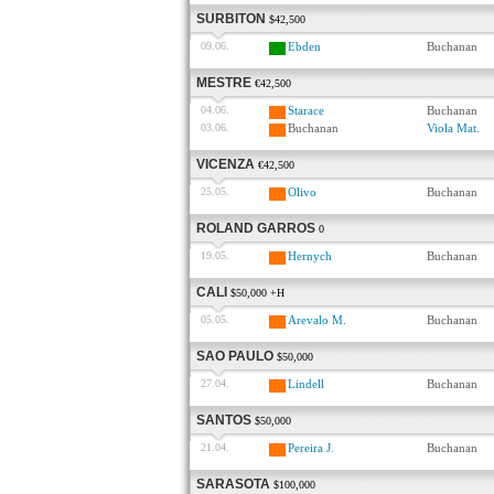
SURBITON
$42,500
09.06.
Ebden
Buchanan
MESTRE
€42,500
04.06.
Starace
Buchanan
03.06.
Buchanan
Viola Mat.
VICENZA
€42,500
25.05.
Olivo
Buchanan
ROLAND GARROS
0
19.05.
Hernych
Buchanan
CALI
$50,000 +H
05.05.
Arevalo M.
Buchanan
SAO PAULO
$50,000
27.04.
Lindell
Buchanan
SANTOS
$50,000
21.04.
Pereira J.
Buchanan
SARASOTA
$100,000