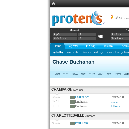
Wilson 
Monastir
Gu
Zipfel
5
Stephens
Melnikova
0
Bouzková
Home
Zprávy
E-Shop
Diskuze
Katal
výsledky
naši v akci
tenisové kartičky
soutěž
moje hvě
Chase Buchanan
2026
2025
2024
2023
2022
2021
2020
2019
201
CHAMPAIGN
$50,000
17.11.
Laaksonen
Buchanan
17.11.
Buchanan
Ho J.
15.11.
Buchanan
O'hare
CHARLOTTESVILLE
$50,000
04.11.
Paul Tom.
Buchanan