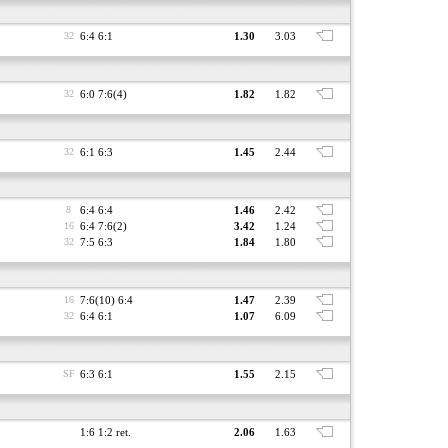
32
6:4 6:1
1.30
3.03
32
6:0 7:6(4)
1.82
1.82
32
6:1 6:3
1.45
2.44
8
6:4 6:4
1.46
2.42
16
6:4 7:6(2)
3.42
1.24
32
7:5 6:3
1.84
1.80
16
7:6(10) 6:4
1.47
2.39
32
6:4 6:1
1.07
6.09
SF
6:3 6:1
1.55
2.15
1:6 1:2 ret.
2.06
1.63