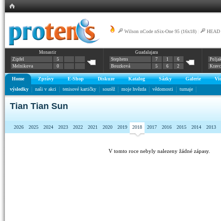
Wilson nCode nSix-One 95 (16x18)
|
HEAD G
Monastir
Guadalajara
Radical MPA 16/16 - 16/19
Zipfel
5
Stephens
7
1
6
Polja
Melnikova
0
Bouzková
5
6
2
Krav
Home
Zprávy
E-Shop
Diskuze
Katalog
Sázky
Galerie
Vi
výsledky
naši v akci
tenisové kartičky
soutěž
moje hvězda
vědomosti
turnaje
Tian Tian Sun
2026
2025
2024
2023
2022
2021
2020
2019
2018
2017
2016
2015
2014
2013
V tomto roce nebyly nalezeny žádné zápasy.