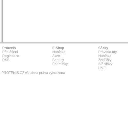
Protenis
E-Shop
Sázky
Přihlášení
Nabídka
Pravidla hry
Registrace
Akce
Nabídka
RSS
Bonusy
Žebříčky
Podmínky
Síň slávy
L!VE
PROTENIS.CZ všechna práva vyhrazena