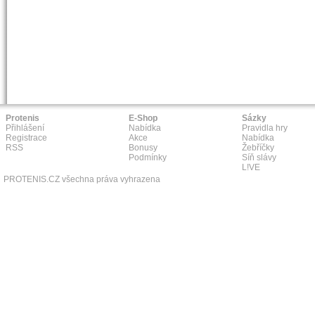
Protenis
E-Shop
Sázky
Přihlášení
Nabídka
Pravidla hry
Registrace
Akce
Nabídka
RSS
Bonusy
Žebříčky
Podmínky
Síň slávy
L!VE
PROTENIS.CZ všechna práva vyhrazena