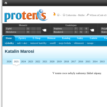
-
|
Cetkovska - Muller
|
Wilson nCode n5
Monastir
Guadalajara
Zipfel
5
Stephens
7
1
6
Polja
Melnikova
0
Bouzková
5
6
2
Krav
Home
Zprávy
E-Shop
Diskuze
Katalog
Sázky
Galerie
Vi
výsledky
naši v akci
tenisové kartičky
soutěž
moje hvězda
vědomosti
turnaje
Katalin Marosi
2026
2025
2024
2023
2022
2021
2020
2019
2018
2017
2016
2015
2014
2013
V tomto roce nebyly nalezeny žádné zápasy.