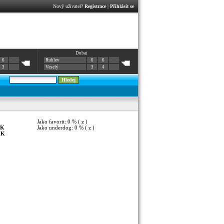
Nový uživatel?
Registrace
|
Přihlásit se
Dubai
6
Rublev
6
6
3
Veselý
3
4
Jako favorit: 0 % ( z )
K
Jako underdog: 0 % ( z )
:
K