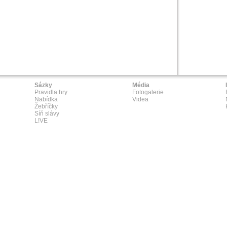
Sázky
Média
Pravidla hry
Fotogalerie
Nabídka
Videa
Žebříčky
Síň slávy
L!VE