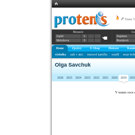
Yonex 
Monastir
Gu
Zipfel
5
Stephens
Melnikova
0
Bouzková
Home
Zprávy
E-Shop
Diskuze
Katal
výsledky
naši v akci
tenisové kartičky
soutěž
moje hvě
Olga Savchuk
2026
2025
2024
2023
2022
2021
2020
2019
201
V tomto roce 