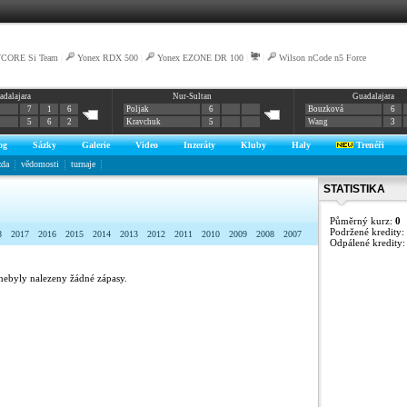
VCORE Si Team
|
Yonex RDX 500
|
Yonex EZONE DR 100
|
|
Wilson nCode n5 Force
adalajara
Nur-Sultan
Guadalajara
7
1
6
Poljak
6
Bouzková
6
5
6
2
Kravchuk
5
Wang
3
og
Sázky
Galerie
Video
Inzeráty
Kluby
Haly
Trenéři
zda
vědomosti
turnaje
STATISTIKA
Půměrný kurz:
0
Podržené kredity:
8
2017
2016
2015
2014
2013
2012
2011
2010
2009
2008
2007
Odpálené kredity
nebyly nalezeny žádné zápasy.