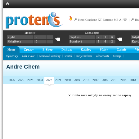
Head Graphene XT Extreme MP A
|
-
|
He
Monastir
Guadalajara
Zipfel
5
Stephens
7
1
6
Polja
Melnikova
0
Bouzková
5
6
2
Krav
Home
Zprávy
E-Shop
Diskuze
Katalog
Sázky
Galerie
Vi
výsledky
naši v akci
tenisové kartičky
soutěž
moje hvězda
vědomosti
turnaje
Andre Ghem
2026
2025
2024
2023
2022
2021
2020
2019
2018
2017
2016
2015
2014
2013
V tomto roce nebyly nalezeny žádné zápasy.