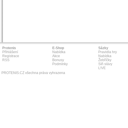
Protenis
E-Shop
Sázky
Přihlášení
Nabídka
Pravidla hry
Registrace
Akce
Nabídka
RSS
Bonusy
Žebříčky
Podmínky
Síň slávy
L!VE
PROTENIS.CZ všechna práva vyhrazena