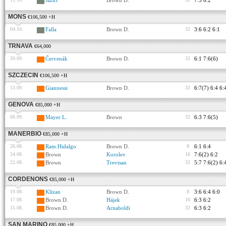
Jaziri
Brown D.
7:5 6:2
MONS
€106,500 +H
04.10.
Falla
Brown D.
32
3:6 6:2 6:1
TRNAVA
€64,000
20.09.
Červenák
Brown D.
32
6:1 7:6(6)
SZCZECIN
€106,500 +H
13.09.
Giannessi
Brown D.
32
6:7(7) 6:4 6:
GENOVA
€85,000 +H
06.09.
Mayer L.
Brown
32
6:3 7:6(5)
MANERBIO
€85,000 +H
26.08.
Ram.Hidalgo
Brown D.
8
6:1 6:4
24.08.
Brown
Korolev
16
7:6(2) 6:2
22.08.
Brown
Trevisan
32
5:7 7:6(2) 6:
CORDENONS
€85,000 +H
19.08.
Klizan
Brown D.
8
3:6 6:4 6:0
17.08.
Brown D.
Hájek
16
6:3 6:2
15.08.
Brown D.
Arnaboldi
32
6:3 6:2
SAN MARINO
€85,000 +H