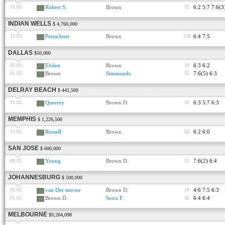
16.03.
Robert S.
Brown
32
6:2 5:7 7:6(3
INDIAN WELLS
$ 4,760,000
12.03.
Petzschner
Brown
128
6:4 7:5
DALLAS
$50,000
02.03.
Ebden
Brown
16
6:3 6:2
01.03.
Brown
Simmonds
32
7:6(5) 6:3
DELRAY BEACH
$ 442,500
21.02.
Querrey
Brown D.
32
6:3 5:7 6:3
MEMPHIS
$ 1,226,500
13.02.
Russell
Brown
Q2
6:2 6:0
SAN JOSE
$ 600,000
08.02.
Young
Brown D.
32
7:6(2) 6:4
JOHANNESBURG
$ 500,000
02.02.
van Der merwe
Brown D.
16
4:6 7:5 6:3
01.02.
Brown D.
Serra F.
32
6:4 6:4
MELBOURNE
$9,264,098