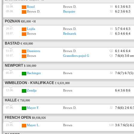
10.08.
Rosol
Brown D.
16
6:1 3:6 6:3
09.08.
Brown D.
Burquier
32
6:2 3:6 6:3
POZNAN
€85,000 +H
20.07.
Lojda
Brown D.
16
5:7 6:4 6:3
18.07.
Brown
Bednarek
32
6:3 4:6 6:4
BASTAD
€ 450,000
11.07.
Dasnieres
Brown D.
Q2
6:1 4:6 6:4
10.07.
Brown
Granollers-pujol G
Q1
7:6(4) 3:0 ret
NEWPORT
$ 500,000
05.07.
Bachinger
Brown
32
7:6(7) 6:7(5)
WIMBLEDON - KVALIFIKACE
£ 6,631,000
13.06.
Zemlja
Brown
6:4 3:6 8:6
HALLE
€ 750,000
07.06.
Mayer F.
Brown D.
32
7:6(6) 2:6 6:
FRENCH OPEN
$9,938,926
23.05.
Mayer L.
Brown
128
3:6 7:6(5) 6: