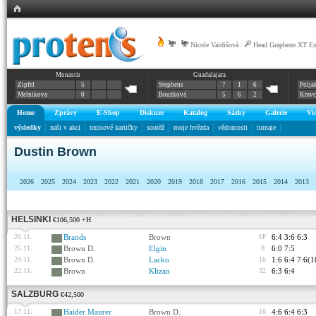
|
Nicole Vaidišová
|
Head Graphene XT E
Monastir
Guadalajara
Zipfel
5
Stephens
7
1
6
Polja
Melnikova
0
Bouzková
5
6
2
Krav
Home
Zprávy
E-Shop
Diskuze
Katalog
Sázky
Galerie
Vi
výsledky
naši v akci
tenisové kartičky
soutěž
moje hvězda
vědomosti
turnaje
Dustin Brown
2026
2025
2024
2023
2022
2021
2020
2019
2018
2017
2016
2015
2014
2013
HELSINKI
€106,500 +H
26.11.
Brands
Brown
SF
6:4 3:6 6:3
25.11.
Brown D.
Elgin
8
6:0 7:5
24.11.
Brown D.
Lacko
16
1:6 6:4 7:6(1
22.11.
Brown
Klizan
32
6:3 6:4
SALZBURG
€42,500
17.11.
Haider Maurer
Brown D.
16
4:6 6:4 6:3