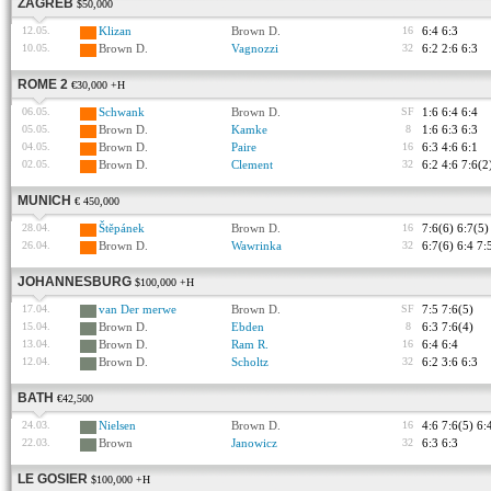
ZAGREB
$50,000
12.05.
Klizan
Brown D.
16
6:4 6:3
10.05.
Brown D.
Vagnozzi
32
6:2 2:6 6:3
ROME 2
€30,000 +H
06.05.
Schwank
Brown D.
SF
1:6 6:4 6:4
05.05.
Brown D.
Kamke
8
1:6 6:3 6:3
04.05.
Brown D.
Paire
16
6:3 4:6 6:1
02.05.
Brown D.
Clement
32
6:2 4:6 7:6(2
MUNICH
€ 450,000
28.04.
Štěpánek
Brown D.
16
7:6(6) 6:7(5)
26.04.
Brown D.
Wawrinka
32
6:7(6) 6:4 7:
JOHANNESBURG
$100,000 +H
17.04.
van Der merwe
Brown D.
SF
7:5 7:6(5)
15.04.
Brown D.
Ebden
8
6:3 7:6(4)
13.04.
Brown D.
Ram R.
16
6:4 6:4
12.04.
Brown D.
Scholtz
32
6:2 3:6 6:3
BATH
€42,500
24.03.
Nielsen
Brown D.
16
4:6 7:6(5) 6:
22.03.
Brown
Janowicz
32
6:3 6:3
LE GOSIER
$100,000 +H