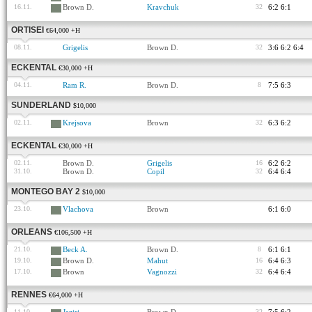
16.11.
Brown D.
Kravchuk
32
6:2 6:1
ORTISEI
€64,000 +H
08.11.
Grigelis
Brown D.
32
3:6 6:2 6:4
ECKENTAL
€30,000 +H
04.11.
Ram R.
Brown D.
8
7:5 6:3
SUNDERLAND
$10,000
02.11.
Krejsova
Brown
32
6:3 6:2
ECKENTAL
€30,000 +H
02.11.
Brown D.
Grigelis
16
6:2 6:2
31.10.
Brown D.
Copil
32
6:4 6:4
MONTEGO BAY 2
$10,000
23.10.
Vlachova
Brown
6:1 6:0
ORLEANS
€106,500 +H
21.10.
Beck A.
Brown D.
8
6:1 6:1
19.10.
Brown D.
Mahut
16
6:4 6:3
17.10.
Brown
Vagnozzi
32
6:4 6:4
RENNES
€64,000 +H
11.10.
32