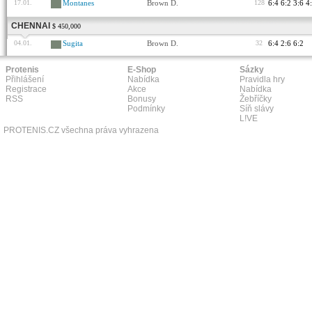
17.01.
Montanes
Brown D.
128
6:4 6:2 3:6 4
CHENNAI
$ 450,000
04.01.
Sugita
Brown D.
32
6:4 2:6 6:2
Protenis
E-Shop
Sázky
Přihlášení
Nabídka
Pravidla hry
Registrace
Akce
Nabídka
RSS
Bonusy
Žebříčky
Podmínky
Síň slávy
L!VE
PROTENIS.CZ všechna práva vyhrazena