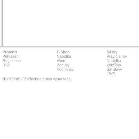
Protenis
E-Shop
Sázky
Přihlášení
Nabídka
Pravidla hry
Registrace
Akce
Nabídka
RSS
Bonusy
Žebříčky
Podmínky
Síň slávy
L!VE
PROTENIS.CZ všechna práva vyhrazena