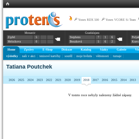
Yonex RDX 500
|
Yonex VCORE Si Team
|
Monastir
Guadalajara
Zipfel
5
Stephens
7
1
6
Polja
Melnikova
0
Bouzková
5
6
2
Krav
Home
Zprávy
E-Shop
Diskuze
Katalog
Sázky
Galerie
Vi
výsledky
naši v akci
tenisové kartičky
soutěž
moje hvězda
vědomosti
turnaje
Tatiana Poutchek
2026
2025
2024
2023
2022
2021
2020
2019
2018
2017
2016
2015
2014
2013
V tomto roce nebyly nalezeny žádné zápasy.