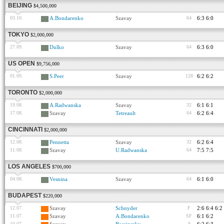
BEIJING
$4,500,000
03.10.
A.Bondarenko
Szavay
64
6:3 6:0
TOKYO
$2,000,000
27.09.
Dulko
Szavay
64
6:3 6:0
US OPEN
$9,756,000
01.09.
S.Peer
Szavay
128
6:2 6:2
TORONTO
$2,000,000
19.08.
A.Radwanska
Szavay
32
6:1 6:1
17.08.
Szavay
Tetreault
64
6:2 6:4
CINCINNATI
$2,000,000
12.08.
Pennetta
Szavay
32
6:2 6:4
11.08.
Szavay
U.Radwanska
64
7:5 7:5
LOS ANGELES
$700,000
04.08.
Vesnina
Szavay
64
6:1 6:0
BUDAPEST
$220,000
12.07.
Szavay
Schnyder
F
2:6 6:4 6:2
11.07.
Szavay
A.Bondarenko
SF
6:1 6:2
10.07.
8