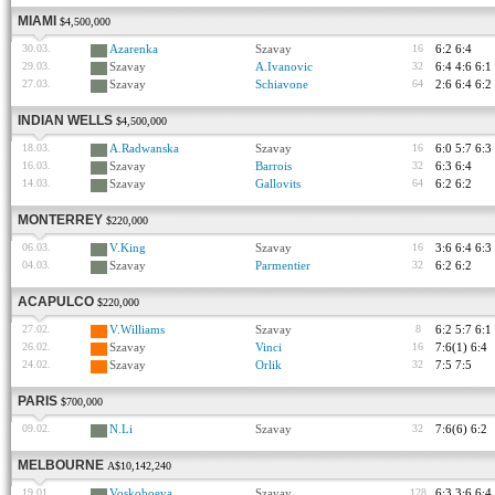
MIAMI
$4,500,000
30.03.
Azarenka
Szavay
16
6:2 6:4
29.03.
Szavay
A.Ivanovic
32
6:4 4:6 6:1
27.03.
Szavay
Schiavone
64
2:6 6:4 6:2
INDIAN WELLS
$4,500,000
18.03.
A.Radwanska
Szavay
16
6:0 5:7 6:3
16.03.
Szavay
Barrois
32
6:3 6:4
14.03.
Szavay
Gallovits
64
6:2 6:2
MONTERREY
$220,000
06.03.
V.King
Szavay
16
3:6 6:4 6:3
04.03.
Szavay
Parmentier
32
6:2 6:2
ACAPULCO
$220,000
27.02.
V.Williams
Szavay
8
6:2 5:7 6:1
26.02.
Szavay
Vinci
16
7:6(1) 6:4
24.02.
Szavay
Orlik
32
7:5 7:5
PARIS
$700,000
09.02.
N.Li
Szavay
32
7:6(6) 6:2
MELBOURNE
A$10,142,240
19.01.
Voskoboeva
Szavay
128
6:3 3:6 6:4