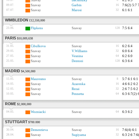
Szavay
Bacsinszky
6:2 6:3
09.07.
Szavay
Garbin
16
7:6(2) 5:7 
07.07.
Szavay
Marosi
32
6:1 6:1
WIMBLEDON
£12,550,000
23.06.
Flipkens
Szavay
128
7:5 6:4
PARIS
$10,009,638
31.05.
Cibulkova
Szavay
16
6:2 6:4
29.05.
Szavay
V.Williams
32
6:0 6:4
27.05.
Szavay
Vesnina
64
6:2 6:0
25.05.
Szavay
Dentoni
128
6:3 6:4
MADRID
$4,500,000
15.05.
Mauresmo
Szavay
8
5:7 6:1 6:1
14.05.
Szavay
Azarenka
16
4:6 6:2 6:2
12.05.
Szavay
Rezai
32
2:6 7:5 6:2
10.05.
Szavay
Pennetta
64
6:3 6:7(2) 
ROME
$2,000,000
04.05.
Wozniacki
Szavay
64
6:3 6:2
STUTTGART
$700.000
30.04.
Dementieva
Szavay
16
7:6(4) 6:1
28.04.
Szavay
Sugiyama
32
6:3 2:6 7:6