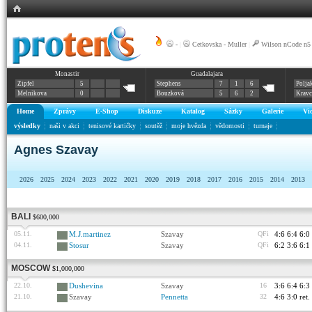
-
|
Cetkovska - Muller
|
Wilson nCode n5
Monastir
Guadalajara
Zipfel
5
Stephens
7
1
6
Polja
Melnikova
0
Bouzková
5
6
2
Krav
Home
Zprávy
E-Shop
Diskuze
Katalog
Sázky
Galerie
Vi
výsledky
naši v akci
tenisové kartičky
soutěž
moje hvězda
vědomosti
turnaje
Agnes Szavay
2026
2025
2024
2023
2022
2021
2020
2019
2018
2017
2016
2015
2014
2013
BALI
$600,000
05.11.
M.J.martinez
Szavay
QFi
4:6 6:4 6:0
04.11.
Stosur
Szavay
QFi
6:2 3:6 6:1
MOSCOW
$1,000,000
22.10.
Dushevina
Szavay
16
3:6 6:4 6:3
21.10.
Szavay
Pennetta
32
4:6 3:0 ret.