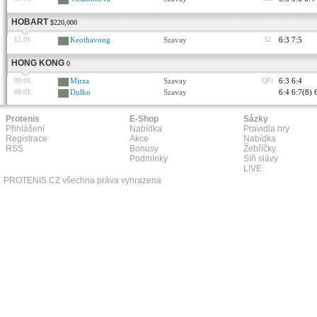
HOBART
$220,000
12.01.
Keothavong
Szavay
32
6:3 7:5
HONG KONG
0
09.01.
Mirza
Szavay
QFi
6:3 6:4
08.01.
Dulko
Szavay
6:4 6:7(8) 
Protenis
E-Shop
Sázky
Přihlášení
Nabídka
Pravidla hry
Registrace
Akce
Nabídka
RSS
Bonusy
Žebříčky
Podmínky
Síň slávy
L!VE
PROTENIS.CZ všechna práva vyhrazena