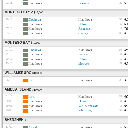
02.11.
Hladikova
Lawrence
32
6:
MONTEGO BAY 2
$10,000
28.10.
Zlochova
Hladikova
SF
6:
27.10.
Hladikova
Dobra
8
6:
27.10.
Hladikova
Augustine
16
7:
25.10.
Hladikova
George
32
6:
MONTEGO BAY
$10,000
21.10.
Zlochova
Hladikova
SF
3:
21.10.
Hladikova
Durisic
8
6:
20.10.
Hladikova
Dobra
16
3:
19.10.
Hladikova
Melrose
32
6:
WILLIAMSBURG
$10,000
06.10.
Hsu
Hladikova
32
3:
AMELIA ISLAND
$10,000
01.10.
Kiick
Hladikova
SF
6:
30.09.
Hladikova
Flower
8
6:
29.09.
Hladikova
Van Bennekom
16
6:
28.09.
Hladikova
Whoriskey
32
6:
SHENZHEN
0
17.08.
Kuwata
Hladikova
16
6: