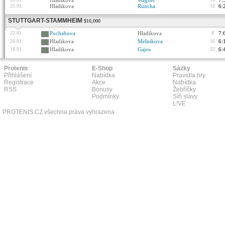
Hladikova
Wagner
7:
25.01.
Hladikova
Runcha
32
6:
STUTTGART-STAMMHEIM
$10,000
22.01.
Pochabova
Hladikova
8
7:
20.01.
Hladikova
Melnikova
16
6:
18.01.
Hladikova
Gajos
32
6:
Protenis
E-Shop
Sázky
Přihlášení
Nabídka
Pravidla hry
Registrace
Akce
Nabídka
RSS
Bonusy
Žebříčky
Podmínky
Síň slávy
L!VE
PROTENIS.CZ všechna práva vyhrazena