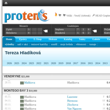
|
Vrňák - Veselý (tiebreak)
|
HEAD Graphen
Monastir
Guadalajara
Zipfel
5
Stephens
7
1
6
Polja
Melnikova
0
Bouzková
5
6
2
Krav
Home
Zprávy
E-Shop
Diskuze
Katalog
Sázky
Galerie
Vi
výsledky
naši v akci
tenisové kartičky
soutěž
moje hvězda
vědomosti
turnaje
Tereza Hladíková
2026
2025
2024
2023
2022
2021
2020
2019
2018
2017
2016
2015
2014
2013
VENDRYNE
$25,000
28.11.
Malikova
Hladikova
6:
MONTEGO BAY 3
$10,000
05.11.
Hladikova
Laurente
F
6:
04.11.
Hladikova
Hermoso
SF
6:
03.11.
Hladikova
Zlochova
8
6:
02.11.
Hladikova
Van Nguyen
16
6: