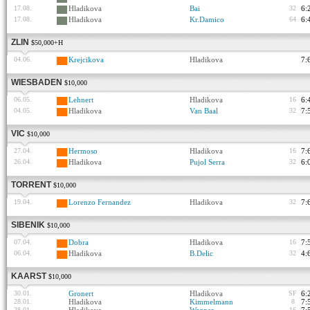
17.08.
Hladikova
Bai
32
6:
17.08.
Hladikova
Kr.Damico
64
6:
ZLIN
$50,000+H
04.06.
Krejcikova
Hladikova
7:
WIESBADEN
$10,000
06.05.
Lehnert
Hladikova
16
6:
04.05.
Hladikova
Van Baal
32
7:
VIC
$10,000
27.04.
Hermoso
Hladikova
16
7:
26.04.
Hladikova
Pujol Serra
32
6:
TORRENT
$10,000
19.04.
Lorenzo Fernandez
Hladikova
32
7:
SIBENIK
$10,000
07.04.
Dobra
Hladikova
16
7:
06.04.
Hladikova
B.Delic
32
4:
KAARST
$10,000
30.01.
Gronert
Hladikova
SF
6:
28.01.
Hladikova
Kimmelmann
8
7:
28.01.
16