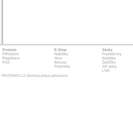
Protenis
E-Shop
Sázky
Přihlášení
Nabídka
Pravidla hry
Registrace
Akce
Nabídka
RSS
Bonusy
Žebříčky
Podmínky
Síň slávy
L!VE
PROTENIS.CZ všechna práva vyhrazena