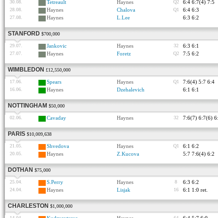
30.08.
Tetreault
Haynes
Q2
6:4 6:7(4) 7:5
28.08.
Haynes
Chalova
Q1
6:4 6:3
27.08.
Haynes
L.Lee
6:3 6:2
STANFORD
$700,000
29.07.
Jankovic
Haynes
32
6:3 6:1
27.07.
Haynes
Foretz
Q2
7:5 6:2
WIMBLEDON
£12,550,000
17.06.
Spears
Haynes
Q1
7:6(4) 5:7 6:4
16.06.
Haynes
Dzehalevich
6:1 6:1
NOTTINGHAM
$50,000
02.06.
Cavaday
Haynes
32
7:6(7) 6:7(6) 6
PARIS
$10,009,638
21.05.
Shvedova
Haynes
Q1
6:1 6:2
20.05.
Haynes
Z.Kucova
5:7 7:6(4) 6:2
DOTHAN
$75,000
25.04.
S.Perry
Haynes
8
6:3 6:2
24.04.
Haynes
Lisjak
16
6:1 1:0 ret.
CHARLESTON
$1,000,000
14.04.
64