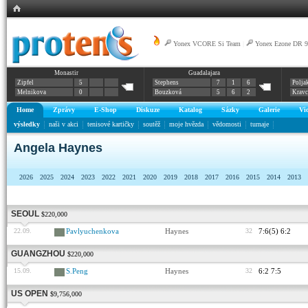
Yonex VCORE Si Team
|
Yonex Ezone DR 9
Monastir
Guadalajara
Zipfel
5
Stephens
7
1
6
Polja
Melnikova
0
Bouzková
5
6
2
Krav
Home
Zprávy
E-Shop
Diskuze
Katalog
Sázky
Galerie
Vi
výsledky
naši v akci
tenisové kartičky
soutěž
moje hvězda
vědomosti
turnaje
Angela Haynes
2026
2025
2024
2023
2022
2021
2020
2019
2018
2017
2016
2015
2014
2013
SEOUL
$220,000
22.09.
Pavlyuchenkova
Haynes
32
7:6(5) 6:2
GUANGZHOU
$220,000
15.09.
S.Peng
Haynes
32
6:2 7:5
US OPEN
$9,756,000