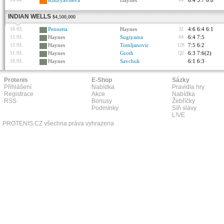
Kudryavtseva
Haynes
6:4 5:7 6:0
INDIAN WELLS
$4,500,000
16.03.
Pennetta
Haynes
32
4:6 6:4 6:1
15.03.
Haynes
Sugiyama
64
6:4 7:5
13.03.
Haynes
Tomljanovic
128
7:5 6:2
11.03.
Haynes
Groth
Q2
6:3 7:6(2)
10.03.
Haynes
Savchuk
6:1 6:3
Protenis
E-Shop
Sázky
Přihlášení
Nabídka
Pravidla hry
Registrace
Akce
Nabídka
RSS
Bonusy
Žebříčky
Podmínky
Síň slávy
L!VE
PROTENIS.CZ všechna práva vyhrazena