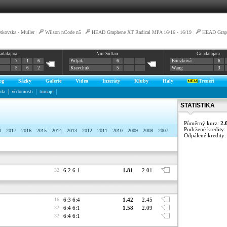
tkovska - Muller
|
Wilson nCode n5
|
HEAD Graphene XT Radical MPA 16/16 - 16/19
|
HEAD Graph
adalajara
Nur-Sultan
Guadalajara
7
1
6
Poljak
6
Bouzková
6
5
6
2
Kravchuk
5
Wang
3
og
Sázky
Galerie
Video
Inzeráty
Kluby
Haly
Trenéři
zda
vědomosti
turnaje
STATISTIKA
Půměrný kurz:
2.
Podržené kredity:
8
2017
2016
2015
2014
2013
2012
2011
2010
2009
2008
2007
Odpálené kredity
32
6:2 6:1
1.81
2.01
16
6:3 6:4
1.42
2.45
32
6:4 6:1
1.58
2.09
32
6:4 6:1