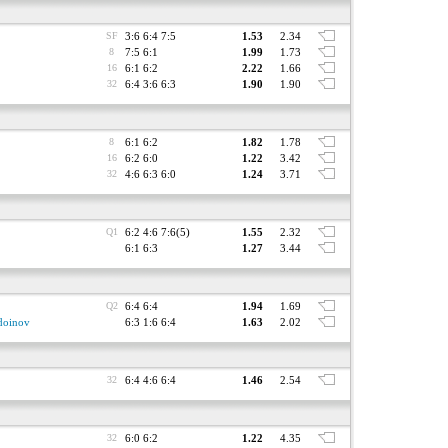
SF
3:6 6:4 7:5
1.53
2.34
8
7:5 6:1
1.99
1.73
16
6:1 6:2
2.22
1.66
32
6:4 3:6 6:3
1.90
1.90
8
6:1 6:2
1.82
1.78
16
6:2 6:0
1.22
3.42
32
4:6 6:3 6:0
1.24
3.71
Q1
6:2 4:6 7:6(5)
1.55
2.32
6:1 6:3
1.27
3.44
Q2
6:4 6:4
1.94
1.69
doinov
6:3 1:6 6:4
1.63
2.02
32
6:4 4:6 6:4
1.46
2.54
32
6:0 6:2
1.22
4.35