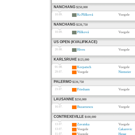
NANCHANG
$250,000
10.09.
Kr.Plíšková
Voegele
NANCHANG
$226,750
10.09.
Plíšková
Voegele
US OPEN (KVALIFIKACE)
20.08.
Hives
Voegele
KARLSRUHE
$125,000
01.08.
Korpatsch
Voegele
29.07.
Voegele
Niemeier
PALERMO
$226,750
23.07.
Friedsam
Voegele
LAUSANNE
$250,000
16.07.
Buzarnescu
Voegele
CONTREXEVILLE
$100,000
13.07.
Zavatska
Voegele
13.07.
Voegele
Cakarevic
11.07.
Voegele
Hesse