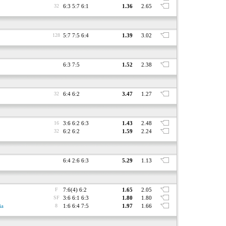
32
6:3 5:7 6:1
1.36
2.65
128
5:7 7:5 6:4
1.39
3.02
6:3 7:5
1.52
2.38
32
6:4 6:2
3.47
1.27
16
3:6 6:2 6:3
1.43
2.48
32
6:2 6:2
1.59
2.24
6:4 2:6 6:3
5.29
1.13
F
7:6(4) 6:2
1.65
2.05
SF
3:6 6:1 6:3
1.80
1.80
ia
8
1:6 6:4 7:5
1.97
1.66