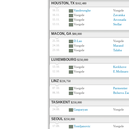
HOUSTON, TX
$162,480
16.11.
Vandeweghe
Voegele
16.11.
Voegele
Zavatska
15.11.
Voegele
Arconada
13.11.
Voegele
Stollar
MACON, GA
$80,000
25.10.
D.Lao
Voegele
24.10.
Voegele
Marand
23.10.
Voegele
Talaba
LUXEMBOURG
$250,000
13.10.
Voegele
Kerkhove
12.10.
Voegele
E.Molinaro
LINZ
$226,750
07.10.
Voegele
Parmentier
06.10.
Voegele
Bolsova Za
TASHKENT
$250,000
24.09.
Gasparyan
Voegele
SEOUL
$250,000
17.09.
Tomljanovic
Voegele