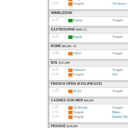
10.07.
Voegele
Yerolymos
WIMBLEDON
02.07.
Kanepi
Voegele
EASTBOURNE
$998,712
21.06.
Pegula
Voegele
ROME
$60,000 +H
13.06.
J.Pieri
Voegele
BOL
$125,000
06.06.
Zidansek
Voegele
05.06.
Voegele
Fett
FRENCH OPEN (KVALIFIKACE)
21.05.
Sh.Xu
Voegele
CAGNES-SUR-MER
$80,000
12.05.
Ch.Mchale
Voegele
11.05.
Voegele
Babos
11.05.
Voegele
Haddad Ma
PRAGUE
$250,000