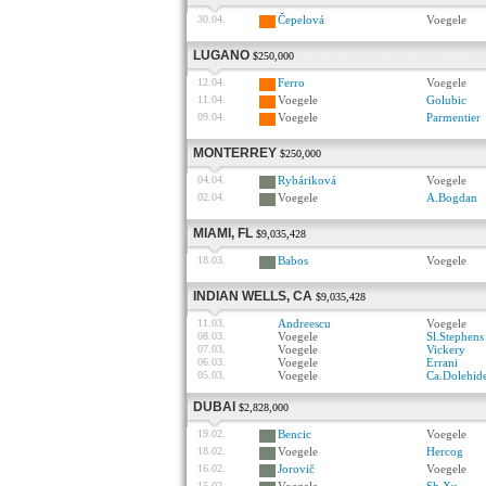
30.04.
Čepelová
Voegele
LUGANO
$250,000
12.04.
Ferro
Voegele
11.04.
Voegele
Golubic
09.04.
Voegele
Parmentier
MONTERREY
$250,000
04.04.
Rybáriková
Voegele
02.04.
Voegele
A.Bogdan
MIAMI, FL
$9,035,428
18.03.
Babos
Voegele
INDIAN WELLS, CA
$9,035,428
11.03.
Andreescu
Voegele
08.03.
Voegele
Sl.Stephens
07.03.
Voegele
Vickery
06.03.
Voegele
Errani
05.03.
Voegele
Ca.Dolehid
DUBAI
$2,828,000
19.02.
Bencic
Voegele
18.02.
Voegele
Hercog
16.02.
Jorovič
Voegele
15.02.