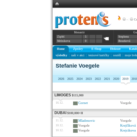
-
|
Ce
Monastir
Gu
Zipfel
5
Stephens
Melnikova
0
Bouzková
Home
Zprávy
E-Shop
Diskuze
Katal
výsledky
naši v akci
tenisové kartičky
soutěž
moje hvě
Stefanie Voegele
2026
2025
2024
2023
2022
2021
2020
2019
201
LIMOGES
$115,000
16.12.
Cornet
Voegele
DUBAI
$100,000+H
11.12.
Mladenovic
Voegele
10.12.
Voegele
Krejčíková
10.12.
Voegele
Krejcikova