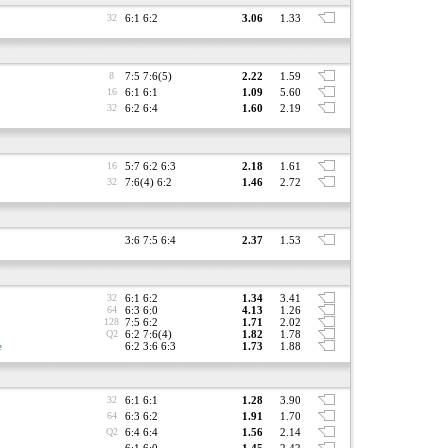
32
6:1 6:2
3.06
1.33
8
7:5 7:6(5)
2.22
1.59
16
6:1 6:1
1.09
5.60
32
6:2 6:4
1.60
2.19
16
5:7 6:2 6:3
2.18
1.61
32
7:6(4) 6:2
1.46
2.72
3:6 7:5 6:4
2.37
1.53
32
6:1 6:2
1.34
3.41
64
6:3 6:0
4.13
1.26
128
7:5 6:2
1.71
2.02
Q2
6:2 7:6(4)
1.82
1.78
e
6:2 3:6 6:3
1.73
1.88
32
6:1 6:1
1.28
3.90
64
6:3 6:2
1.91
1.70
Q2
6:4 6:4
1.56
2.14