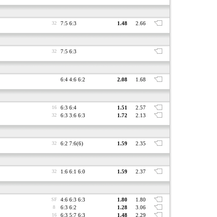
32
7:5 6:3
1.48
2.66
32
7:5 6:3
6:4 4:6 6:2
2.08
1.68
16
6:3 6:4
1.51
2.57
32
6:3 3:6 6:3
1.72
2.13
32
6:2 7:6(6)
1.59
2.35
32
1:6 6:1 6:0
1.59
2.37
SF
4:6 6:3 6:3
1.80
1.80
8
6:3 6:2
1.28
3.06
16
6:3 5:7 6:3
1.48
2.29