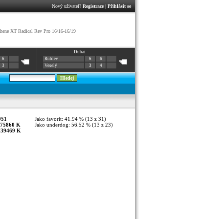
Nový uživatel?
Registrace
|
Přihlásit se
ene XT Radical Rev Pro 16/16-16/19
Dubai
6
Rublev
6
6
3
Veselý
3
4
051
Jako favorit: 41.94 % (13 z 31)
75860 K
Jako underdog: 56.52 % (13 z 23)
:
39469 K