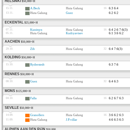
HELSINKI
$50,000+H
15.11.
A.Beck
Huta Galung
16
6:3 6:4
13.11.
Huta Galung
Guez
6:2 6:2
ECKENTAL
$25,000+H
07.11.
Kunitsyn
Huta Galung
16
6:4 2:6 7:6(3)
05.11.
Huta Galung
Kudryavtsev
6:1 3:6 6:2
AACHEN
$50,000+H
29.10.
Zib
Huta Galung
32
6:4 7:6(3)
KOLDING
$50,000+H
15.10.
Ryderstedt
Huta Galung
6:3 7:6
RENNES
$50,000+H
08.10.
Guez
Huta Galung
32
6:4 6:3
MONS
$125,000+H
04.10.
Falla
Huta Galung
16
6:2 6:7 6:3
SEVILLE
$50,000+H
14.09.
Granollers
Huta Galung
16
3:6 6:2 6:3
11.09.
Huta Galung
J.P.villar
4:6 6:3 6:3
ALPHEN AAN DEN RIJN
$50,000