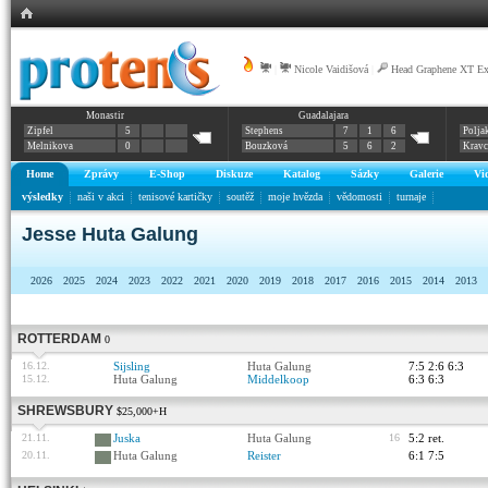
|
Nicole Vaidišová
|
Head Graphene XT E
Monastir
Guadalajara
Zipfel
5
Stephens
7
1
6
Polja
Melnikova
0
Bouzková
5
6
2
Krav
Home
Zprávy
E-Shop
Diskuze
Katalog
Sázky
Galerie
Vi
výsledky
naši v akci
tenisové kartičky
soutěž
moje hvězda
vědomosti
turnaje
Jesse Huta Galung
2026
2025
2024
2023
2022
2021
2020
2019
2018
2017
2016
2015
2014
2013
ROTTERDAM
0
16.12.
Sijsling
Huta Galung
7:5 2:6 6:3
15.12.
Huta Galung
Middelkoop
6:3 6:3
SHREWSBURY
$25,000+H
21.11.
Juska
Huta Galung
16
5:2 ret.
20.11.
Huta Galung
Reister
6:1 7:5