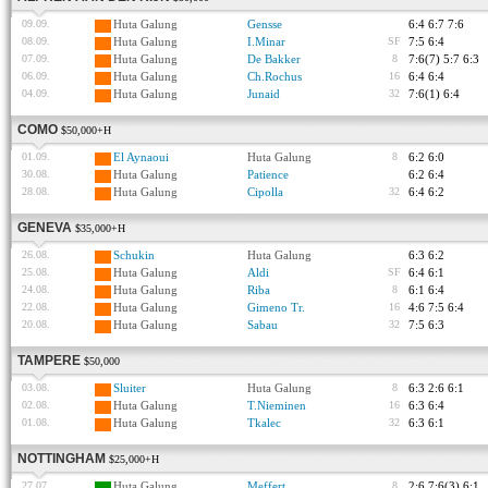
09.09.
Huta Galung
Gensse
6:4 6:7 7:6
08.09.
Huta Galung
I.Minar
SF
7:5 6:4
07.09.
Huta Galung
De Bakker
8
7:6(7) 5:7 6:3
06.09.
Huta Galung
Ch.Rochus
16
6:4 6:4
04.09.
Huta Galung
Junaid
32
7:6(1) 6:4
COMO
$50,000+H
01.09.
El Aynaoui
Huta Galung
8
6:2 6:0
30.08.
Huta Galung
Patience
6:2 6:4
28.08.
Huta Galung
Cipolla
32
6:4 6:2
GENEVA
$35,000+H
26.08.
Schukin
Huta Galung
6:3 6:2
25.08.
Huta Galung
Aldi
SF
6:4 6:1
24.08.
Huta Galung
Riba
8
6:1 6:4
22.08.
Huta Galung
Gimeno Tr.
16
4:6 7:5 6:4
20.08.
Huta Galung
Sabau
32
7:5 6:3
TAMPERE
$50,000
03.08.
Sluiter
Huta Galung
8
6:3 2:6 6:1
02.08.
Huta Galung
T.Nieminen
16
6:3 6:4
01.08.
Huta Galung
Tkalec
32
6:3 6:1
NOTTINGHAM
$25,000+H
27.07.
Huta Galung
Meffert
8
2:6 7:6(3) 6:1