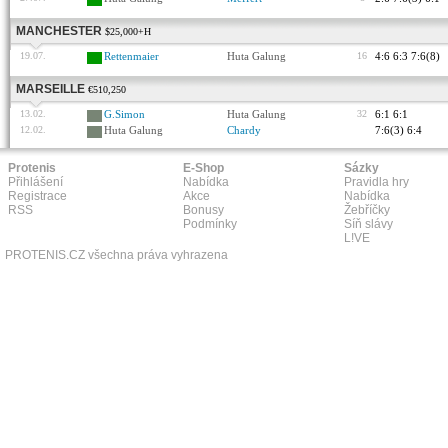
MANCHESTER
$25,000+H
19.07.
Rettenmaier
Huta Galung
16
4:6 6:3 7:6(8)
MARSEILLE
€510,250
13.02.
G.Simon
Huta Galung
32
6:1 6:1
12.02.
Huta Galung
Chardy
7:6(3) 6:4
Protenis
E-Shop
Sázky
Přihlášení
Nabídka
Pravidla hry
Registrace
Akce
Nabídka
RSS
Bonusy
Žebříčky
Podmínky
Síň slávy
L!VE
PROTENIS.CZ všechna práva vyhrazena