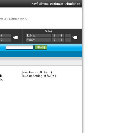
Nový uživatel?
Registrace
|
Přihlásit se
ene XT Extreme MP A
Dubai
6
Rublev
6
6
3
Veselý
3
4
Jako favorit: 0 % ( z )
K
Jako underdog: 0 % ( z )
:
K