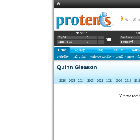
-
|
Ce
Monastir
Gu
Zipfel
5
Stephens
Melnikova
0
Bouzková
Home
Zprávy
E-Shop
Diskuze
Katal
výsledky
naši v akci
tenisové kartičky
soutěž
moje hvě
Quinn Gleason
2026
2025
2024
2023
2022
2021
2020
2019
201
V tomto roce 