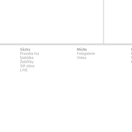
Sázky
Média
Pravidla hry
Fotogalerie
Nabídka
Videa
Žebříčky
Síň slávy
L!VE