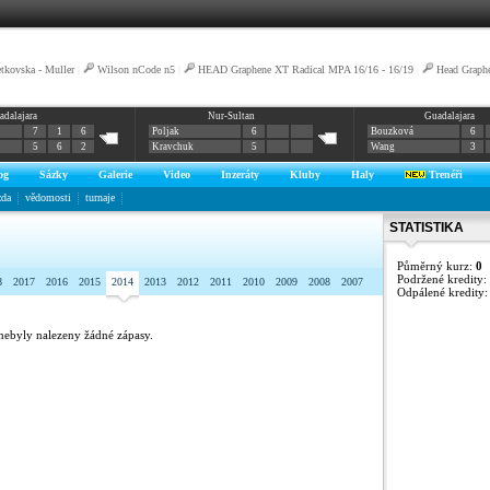
tkovska - Muller
|
Wilson nCode n5
|
HEAD Graphene XT Radical MPA 16/16 - 16/19
|
Head Graph
adalajara
Nur-Sultan
Guadalajara
7
1
6
Poljak
6
Bouzková
6
5
6
2
Kravchuk
5
Wang
3
og
Sázky
Galerie
Video
Inzeráty
Kluby
Haly
Trenéři
zda
vědomosti
turnaje
STATISTIKA
Půměrný kurz:
0
Podržené kredity:
8
2017
2016
2015
2014
2013
2012
2011
2010
2009
2008
2007
Odpálené kredity
nebyly nalezeny žádné zápasy.