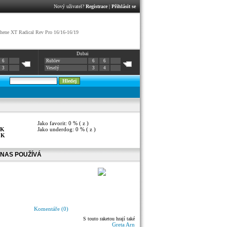
Nový uživatel?
Registrace
|
Přihlásit se
ene XT Radical Rev Pro 16/16-16/19
Dubai
6
Rublev
6
6
3
Veselý
3
4
Jako favorit: 0 % ( z )
K
Jako underdog: 0 % ( z )
:
K
NAS POUŽÍVÁ
Komentáře (0)
S touto raketou hrají také
Greta Arn