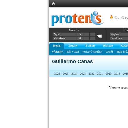
-
|
Ce
Monastir
Gu
Zipfel
5
Stephens
Melnikova
0
Bouzková
Home
Zprávy
E-Shop
Diskuze
Katal
výsledky
naši v akci
tenisové kartičky
soutěž
moje hvě
Guillermo Canas
2026
2025
2024
2023
2022
2021
2020
2019
201
V tomto roce 