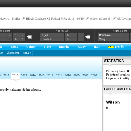
tkovska - Muller
|
HEAD Graphene XT Radical MPA 16/16 - 16/19
|
Wilson nCode n5
|
HEAD Graph
adalajara
Nur-Sultan
Guadalajara
7
1
6
Poljak
6
Bouzková
6
5
6
2
Kravchuk
5
Wang
3
og
Sázky
Galerie
Video
Inzeráty
Kluby
Haly
Trenéři
zda
vědomosti
turnaje
STATISTIKA
Půměrný kurz:
0
Podržené kredity:
8
2017
2016
2015
2014
2013
2012
2011
2010
2009
2008
2007
Odpálené kredity
GUILLERMO CA
nebyly nalezeny žádné zápasy.
Wilson
x
x