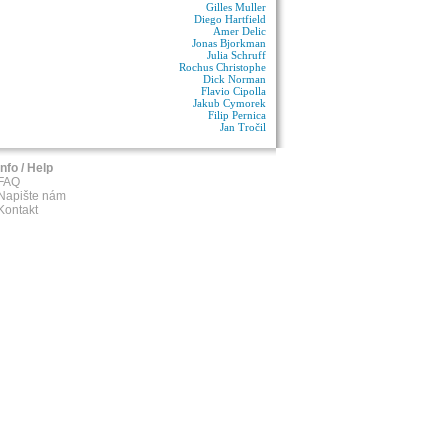
Gilles Muller
Diego Hartfield
Amer Delic
Jonas Bjorkman
Julia Schruff
Rochus Christophe
Dick Norman
Flavio Cipolla
Jakub Cymorek
Filip Pernica
Jan Tročil
Info / Help
FAQ
Napište nám
Kontakt