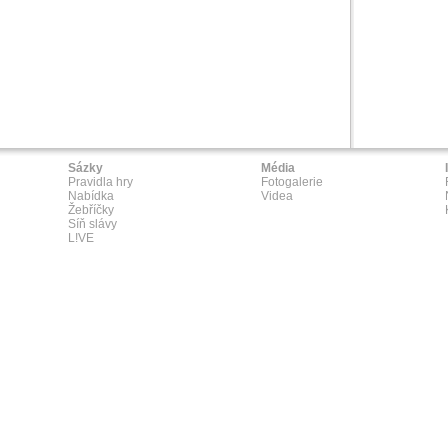
Sázky
Média
Pravidla hry
Fotogalerie
Nabídka
Videa
Žebříčky
Síň slávy
L!VE