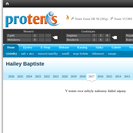
Yonex Ezone DR 98 (285g)
|
Yonex VCORE 
Monastir
Guadalajara
Zipfel
5
Stephens
7
1
6
Polja
Melnikova
0
Bouzková
5
6
2
Krav
Home
Zprávy
E-Shop
Diskuze
Katalog
Sázky
Galerie
Vi
výsledky
naši v akci
tenisové kartičky
soutěž
moje hvězda
vědomosti
turnaje
Hailey Baptiste
2026
2025
2024
2023
2022
2021
2020
2019
2018
2017
2016
2015
2014
2013
V tomto roce nebyly nalezeny žádné zápasy.