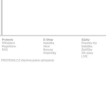
Protenis
E-Shop
Sázky
Přihlášení
Nabídka
Pravidla hry
Registrace
Akce
Nabídka
RSS
Bonusy
Žebříčky
Podmínky
Síň slávy
L!VE
PROTENIS.CZ všechna práva vyhrazena