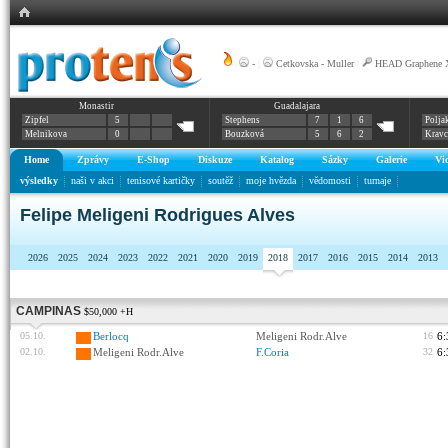
-
|
Cetkovska - Muller
|
HEAD Graphene X
Monastir
Guadalajara
Zipfel
5
Stephens
7
1
6
Polja
Melnikova
0
Bouzková
5
6
2
Krav
Home
Zprávy
E-Shop
Diskuze
Katalog
Sázky
Galerie
Vi
výsledky
naši v akci
tenisové kartičky
soutěž
moje hvězda
vědomosti
turnaje
Felipe Meligeni Rodrigues Alves
2026
2025
2024
2023
2022
2021
2020
2019
2018
2017
2016
2015
2014
2013
CAMPINAS
$50,000 +H
05.10.
Berlocq
Meligeni Rodr.Alve
16
6:
02.10.
Meligeni Rodr.Alve
F.Coria
32
6: