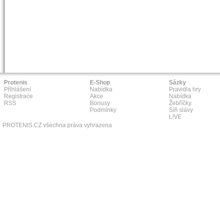
Protenis
E-Shop
Sázky
Přihlášení
Nabídka
Pravidla hry
Registrace
Akce
Nabídka
RSS
Bonusy
Žebříčky
Podmínky
Síň slávy
L!VE
PROTENIS.CZ všechna práva vyhrazena