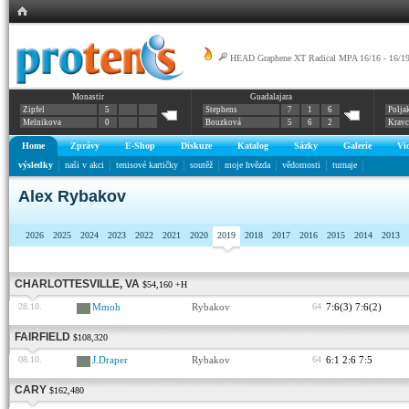
HEAD Graphene XT Radical MPA 16/16 - 16/1
Monastir
Guadalajara
Prestige MID
Zipfel
5
Stephens
7
1
6
Polja
Melnikova
0
Bouzková
5
6
2
Krav
Home
Zprávy
E-Shop
Diskuze
Katalog
Sázky
Galerie
Vi
výsledky
naši v akci
tenisové kartičky
soutěž
moje hvězda
vědomosti
turnaje
Alex Rybakov
2026
2025
2024
2023
2022
2021
2020
2019
2018
2017
2016
2015
2014
2013
CHARLOTTESVILLE, VA
$54,160 +H
28.10.
Mmoh
Rybakov
64
7:6(3) 7:6(2)
FAIRFIELD
$108,320
08.10.
J.Draper
Rybakov
64
6:1 2:6 7:5
CARY
$162,480