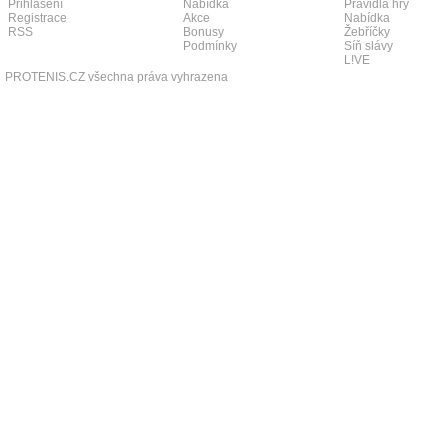
Přihlášení
Nabídka
Pravidla hry
Registrace
Akce
Nabídka
RSS
Bonusy
Žebříčky
Podmínky
Síň slávy
L!VE
PROTENIS.CZ všechna práva vyhrazena