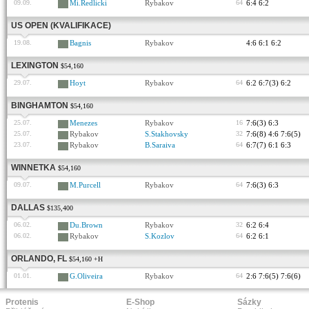
09.09.
Mi.Redlicki
Rybakov
64
6:4 6:2
US OPEN (KVALIFIKACE)
19.08.
Bagnis
Rybakov
4:6 6:1 6:2
LEXINGTON
$54,160
29.07.
Hoyt
Rybakov
64
6:2 6:7(3) 6:2
BINGHAMTON
$54,160
25.07.
Menezes
Rybakov
16
7:6(3) 6:3
25.07.
Rybakov
S.Stakhovsky
32
7:6(8) 4:6 7:6(5)
23.07.
Rybakov
B.Saraiva
64
6:7(7) 6:1 6:3
WINNETKA
$54,160
09.07.
M.Purcell
Rybakov
64
7:6(3) 6:3
DALLAS
$135,400
06.02.
Du.Brown
Rybakov
32
6:2 6:4
06.02.
Rybakov
S.Kozlov
64
6:2 6:1
ORLANDO, FL
$54,160 +H
01.01.
G.Oliveira
Rybakov
64
2:6 7:6(5) 7:6(6)
Protenis
E-Shop
Sázky