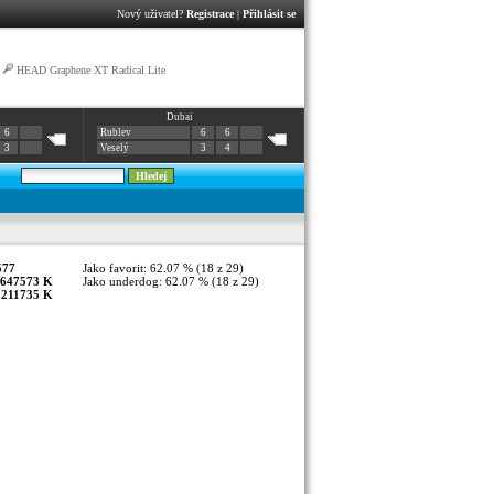
Nový uživatel?
Registrace
|
Přihlásit se
|
HEAD Graphene XT Radical Lite
Dubai
6
Rublev
6
6
3
Veselý
3
4
577
Jako favorit: 62.07 % (18 z 29)
647573 K
Jako underdog: 62.07 % (18 z 29)
:
211735 K