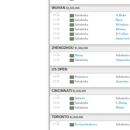
WUHAN
$2,828,000
28.09.
Sabalenka
A.Riske
27.09.
Sabalenka
Barty
26.09.
Sabalenka
Rybakina
25.09.
Sabalenka
Bertens
23.09.
Sabalenka
D.Collins
22.09.
Sabalenka
Sasnovich
ZHENGZHOU
$1,000,000
14.09.
Martic
Sabalenka
13.09.
Sabalenka
Ostapenko
US OPEN
30.08.
Putintseva
Sabalenka
28.08.
Sabalenka
Azarenka
CINCINNATI
$2,828,000
15.08.
Sakkari
Sabalenka
14.08.
Sabalenka
S.Zheng
12.08.
Sabalenka
Martic
TORONTO
$2,828,000
07.08.
Pavlyuchenkova
Sabalenka