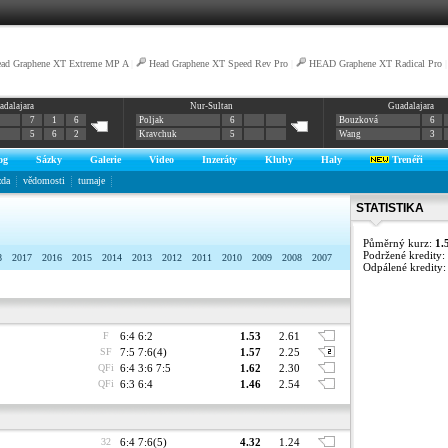
ad Graphene XT Extreme MP A
|
Head Graphene XT Speed Rev Pro
|
HEAD Graphene XT Radical Pro
adalajara
Nur-Sultan
Guadalajara
7
1
6
Poljak
6
Bouzková
6
5
6
2
Kravchuk
5
Wang
3
og
Sázky
Galerie
Video
Inzeráty
Kluby
Haly
Trenéři
zda
vědomosti
turnaje
STATISTIKA
Půměrný kurz:
1.
Podržené kredity:
8
2017
2016
2015
2014
2013
2012
2011
2010
2009
2008
2007
Odpálené kredity
F
6:4 6:2
1.53
2.61
SF
7:5 7:6(4)
1.57
2.25
QFi
6:4 3:6 7:5
1.62
2.30
QFi
6:3 6:4
1.46
2.54
32
6:4 7:6(5)
4.32
1.24