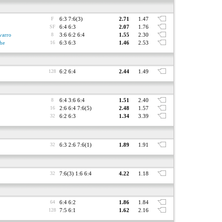
F
6:3 7:6(3)
2.71
1.47
SF
6:4 6:3
2.07
1.76
varro
8
3:6 6:2 6:4
1.55
2.30
he
16
6:3 6:3
1.46
2.53
128
6:2 6:4
2.44
1.49
8
6:4 3:6 6:4
1.51
2.40
16
2:6 6:4 7:6(5)
2.48
1.57
32
6:2 6:3
1.34
3.39
32
6:3 2:6 7:6(1)
1.89
1.91
32
7:6(3) 1:6 6:4
4.22
1.18
64
6:4 6:2
1.86
1.84
128
7:5 6:1
1.62
2.16