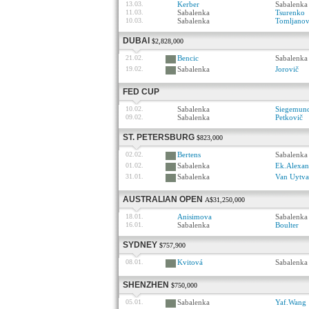
13.03.
Kerber
Sabalenka
11.03.
Sabalenka
Tsurenko
10.03.
Sabalenka
Tomljanov
DUBAI
$2,828,000
21.02.
Bencic
Sabalenka
19.02.
Sabalenka
Jorovič
FED CUP
10.02.
Sabalenka
Siegemun
09.02.
Sabalenka
Petkovič
ST. PETERSBURG
$823,000
02.02.
Bertens
Sabalenka
01.02.
Sabalenka
Ek.Alexan
31.01.
Sabalenka
Van Uytv
AUSTRALIAN OPEN
A$31,250,000
18.01.
Anisimova
Sabalenka
16.01.
Sabalenka
Boulter
SYDNEY
$757,900
08.01.
Kvitová
Sabalenka
SHENZHEN
$750,000
05.01.
Sabalenka
Yaf.Wang