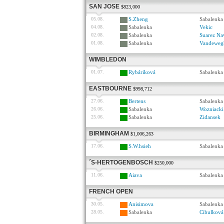
SAN JOSE
$823,000
05.08.
S.Zheng
Sabalenka
04.08.
Sabalenka
Vekic
02.08.
Sabalenka
Suarez Na
01.08.
Sabalenka
Vandeweg
WIMBLEDON
01.07.
Rybáriková
Sabalenka
EASTBOURNE
$998,712
27.06.
Bertens
Sabalenka
26.06.
Sabalenka
Wozniacki
25.06.
Sabalenka
Zidansek
BIRMINGHAM
$1,006,263
17.06.
S.W.hsieh
Sabalenka
´S-HERTOGENBOSCH
$250,000
11.06.
Aiava
Sabalenka
FRENCH OPEN
30.05.
Anisimova
Sabalenka
28.05.
Sabalenka
Cibulková