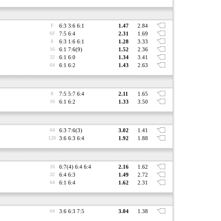
F
6:3 3:6 6:1
1.47
2.84
SF
7:5 6:4
2.31
1.69
8
6:3 1:6 6:1
1.28
3.33
16
6:1 7:6(9)
1.52
2.36
32
6:1 6:0
1.34
3.41
64
6:1 6:2
1.43
2.63
8
7:5 5:7 6:4
2.11
1.65
16
6:1 6:2
1.33
3.50
64
6:3 7:6(3)
3.02
1.41
128
3:6 6:3 6:4
1.92
1.88
16
6:7(4) 6:4 6:4
2.16
1.62
32
6:4 6:3
1.49
2.72
64
6:1 6:4
1.62
2.31
64
3:6 6:3 7:5
3.04
1.38