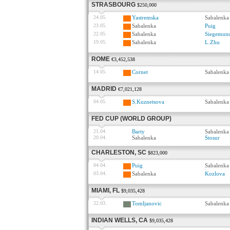
STRASBOURG
$250,000
24.05.
Yastremska
Sabalenka
23.05.
Sabalenka
Puig
22.05.
Sabalenka
Siegemun
19.05.
Sabalenka
L.Zhu
ROME
€3,452,538
14.05.
Cornet
Sabalenka
MADRID
€7,021,128
04.05.
S.Kuznetsova
Sabalenka
FED CUP (WORLD GROUP)
21.04.
Barty
Sabalenka
20.04.
Sabalenka
Stosur
CHARLESTON, SC
$823,000
04.04.
Puig
Sabalenka
03.04.
Sabalenka
Kozlova
MIAMI, FL
$9,035,428
22.03.
Tomljanovic
Sabalenka
INDIAN WELLS, CA
$9,035,428