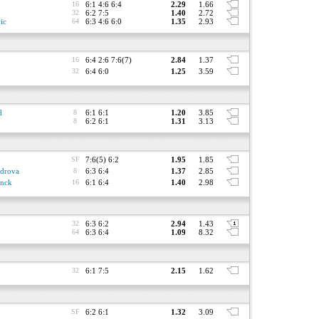
16
6:1 4:6 6:4
2.29
1.66
32
6:2 7:5
1.40
2.72
ic
64
6:3 4:6 6:0
1.35
2.93
16
6:4 2:6 7:6(7)
2.84
1.37
32
6:4 6:0
1.25
3.59
d
8
6:1 6:1
1.20
3.85
8
6:2 6:1
1.31
3.13
SF
7:6(5) 6:2
1.95
1.85
drova
8
6:3 6:4
1.37
2.85
anck
16
6:1 6:4
1.40
2.98
32
6:3 6:2
2.94
1.43
64
6:3 6:4
1.09
8.32
32
6:1 7:5
2.15
1.62
SF
6:2 6:1
1.32
3.09