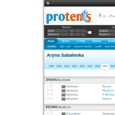
-
|
He
Monastir
Gu
Zipfel
5
Stephens
Melnikova
0
Bouzková
Home
Zprávy
E-Shop
Diskuze
Katal
výsledky
naši v akci
tenisové kartičky
soutěž
moje hvě
Aryna Sabalenka
2026
2025
2024
2023
2022
2021
2020
2019
201
ZHUHAI
$2,419,844
27.10.
Sabalenka
Bertens
26.10.
Sabalenka
Muchová
25.10.
Sabalenka
E.Mertens
22.10.
Sabalenka
Sakkari
BEIJING
$8,285,274
01.10.
D.Kasatkina
Sabalenka