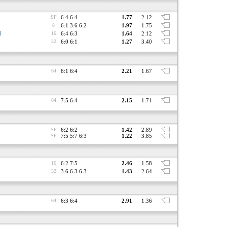
SF
6:4 6:4
1.77
2.12
8
6:1 3:6 6:2
1.97
1.75
d
16
6:4 6:3
1.64
2.12
32
6:0 6:1
1.27
3.40
64
6:1 6:4
2.21
1.67
64
7:5 6:4
2.15
1.71
SF
6:2 6:2
1.42
2.89
SF
7:5 5:7 6:3
1.22
3.85
16
6:2 7:5
2.46
1.58
32
3:6 6:3 6:3
1.43
2.64
64
6:3 6:4
2.91
1.36