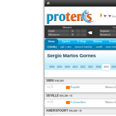
|
Nic
Monastir
Gu
Zipfel
5
Stephens
Melnikova
0
Bouzková
Home
Zprávy
E-Shop
Diskuze
Katal
výsledky
naši v akci
tenisové kartičky
soutěž
moje hvě
Sergio Martos Gornes
2026
2025
2024
2023
2022
2021
2020
2019
201
SIBIU
€46,600
16.09.
Pospíšil
Martos G
SEVILLE
€69,280 +H
09.09.
G.Granollers
Martos G
AMERSFOORT
€46,600 +H