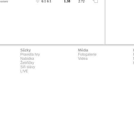
ornes
Q2
6:1 6:1
1.38
2.72
Sázky
Média
Pravidla hry
Fotogalerie
Nabídka
Videa
Žebříčky
Síň slávy
L!VE