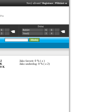
Nový uživatel?
Registrace
|
Přihlásit se
 Pro
Dubai
6
Rublev
6
6
3
Veselý
3
4
62
Jako favorit: 0 % ( z )
K
Jako underdog: 0 % ( z 2)
:
0 K