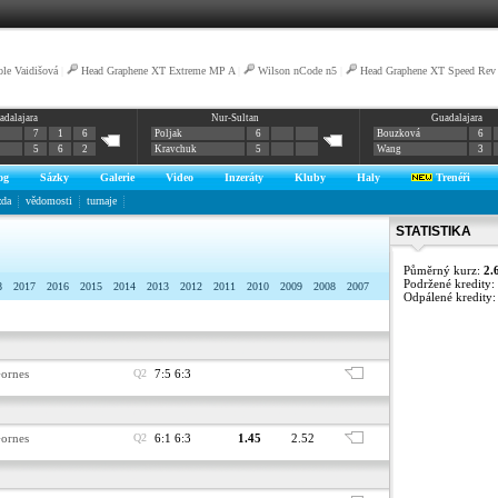
ole Vaidišová
|
Head Graphene XT Extreme MP A
|
Wilson nCode n5
|
Head Graphene XT Speed Rev
adalajara
Nur-Sultan
Guadalajara
7
1
6
Poljak
6
Bouzková
6
5
6
2
Kravchuk
5
Wang
3
og
Sázky
Galerie
Video
Inzeráty
Kluby
Haly
Trenéři
zda
vědomosti
turnaje
STATISTIKA
Půměrný kurz:
2.
Podržené kredity:
8
2017
2016
2015
2014
2013
2012
2011
2010
2009
2008
2007
Odpálené kredity
ornes
Q2
7:5 6:3
ornes
Q2
6:1 6:3
1.45
2.52