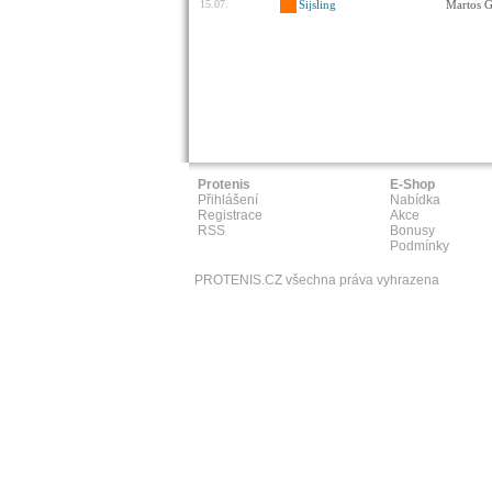
15.07.
Sijsling
Martos G
Protenis
E-Shop
Přihlášení
Nabídka
Registrace
Akce
RSS
Bonusy
Podmínky
PROTENIS.CZ všechna práva vyhrazena