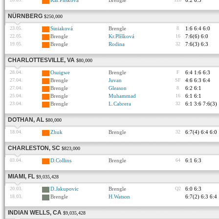
Kar.Plíšková
Brengle
6:2 6:3
NÜRNBERG
$250,000
23.05.
Siniaková
Brengle
8
1:6 6:4 6:0
22.05.
Brengle
Kr.Plíšková
16
7:6(6) 6:0
19.05.
Brengle
Rodina
32
7:6(3) 6:3
CHARLOTTESVILLE, VA
$80,000
28.04.
Osuigwe
Brengle
F
6:4 1:6 6:3
27.04.
Brengle
Juvan
SF
4:6 6:3 6:4
27.04.
Brengle
Gleason
8
6:2 6:1
25.04.
Brengle
Muhammad
16
6:1 6:1
23.04.
Brengle
L.Cabrera
32
6:1 3:6 7:6(3)
DOTHAN, AL
$80,000
18.04.
Zhuk
Brengle
32
6:7(4) 6:4 6:0
CHARLESTON, SC
$823,000
03.04.
D.Collins
Brengle
64
6:1 6:3
MIAMI, FL
$9,035,428
20.03.
D.Jakupovic
Brengle
Q2
6:0 6:3
18.03.
Brengle
H.Watson
6:7(2) 6:3 6:4
INDIAN WELLS, CA
$9,035,428