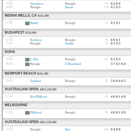
10.03.
Sevastova
Brengle
64
6:3 6:4
08.03.
Brengle
Stosur
128
6:2 6:3
INDIAN WELLS, CA
$162,480
27.02.
Brady
Brengle
32
6:3 6:1
BUDAPEST
$250,000
21.02.
Kozlova
Brengle
16
6:0 6:1
21.02.
Brengle
Stollar
32
6:3 6:3
DOHA
10.02.
L.Zhu
Brengle
Q1
6:1 6:3
09.02.
Brengle
E.Bouchard
5:7 6:3 6:4
NEWPORT BEACH
$162,480
23.01.
Zarazua
Brengle
32
2:6 6:4 6:2
AUSTRALIAN OPEN
A$31,250,000
17.01.
Kar.Plíšková
Brengle
64
4:6 6:1 6:0
MELBOURNE
17.01.
Plíšková
Brengle
64
4:6 6:1 6:0
AUSTRALIAN OPEN
A$31,250,000
15.01.
Brengle
Doi
128
6:4 6:0