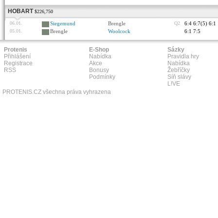
HOBART
$226,750
06.01.
Siegemund
Brengle
Q2
6:4 6:7(5) 6:1
05.01.
Brengle
Woolcock
6:1 7:5
Protenis
E-Shop
Sázky
Přihlášení
Nabídka
Pravidla hry
Registrace
Akce
Nabídka
RSS
Bonusy
Žebříčky
Podmínky
Síň slávy
L!VE
PROTENIS.CZ všechna práva vyhrazena