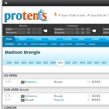
Yonex VCORE Si Team
|
Yonex RDX 500
|
Monastir
Guadalajara
Zipfel
5
Stephens
7
1
6
Polja
Melnikova
0
Bouzková
5
6
2
Krav
Home
Zprávy
E-Shop
Diskuze
Katalog
Sázky
Galerie
Vi
výsledky
naši v akci
tenisové kartičky
soutěž
moje hvězda
vědomosti
turnaje
Madison Brengle
2026
2025
2024
2023
2022
2021
2020
2019
2018
2017
2016
2015
2014
2013
US OPEN
28.08.
Putintseva
Brengle
128
6:3 6:3
SAN JOSE
$823,000
02.08.
Anisimova
Brengle
16
6:2 6:2
31.07.
Brengle
Petkovič
32
6:0 6:3
LONDON