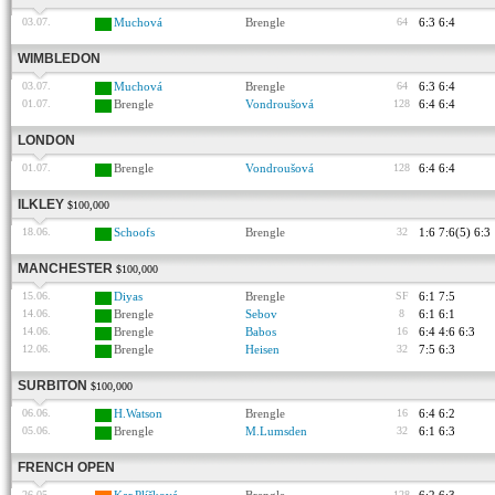
03.07.
Muchová
Brengle
64
6:3 6:4
WIMBLEDON
03.07.
Muchová
Brengle
64
6:3 6:4
01.07.
Brengle
Vondroušová
128
6:4 6:4
LONDON
01.07.
Brengle
Vondroušová
128
6:4 6:4
ILKLEY
$100,000
18.06.
Schoofs
Brengle
32
1:6 7:6(5) 6:3
MANCHESTER
$100,000
15.06.
Diyas
Brengle
SF
6:1 7:5
14.06.
Brengle
Sebov
8
6:1 6:1
14.06.
Brengle
Babos
16
6:4 4:6 6:3
12.06.
Brengle
Heisen
32
7:5 6:3
SURBITON
$100,000
06.06.
H.Watson
Brengle
16
6:4 6:2
05.06.
Brengle
M.Lumsden
32
6:1 6:3
FRENCH OPEN
26.05.
128