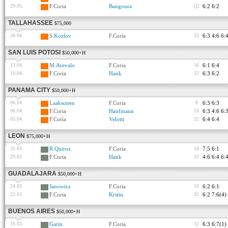
29.05.
F.Coria
Bangoura
Q2
6:2 6:2
TALLAHASSEE
$75,000
26.04.
S.Kozlov
F.Coria
32
6:3 4:6 6:
SAN LUIS POTOSI
$50,000+H
13.04.
M.Arevalo
F.Coria
16
6:1 6:4
10.04.
F.Coria
Hank
32
6:3 6:2
PANAMA CITY
$50,000+H
06.04.
Laaksonen
F.Coria
8
6:3 6:3
06.04.
F.Coria
Hanfmann
16
6:3 4:6 6:
05.04.
F.Coria
Velotti
32
6:4 6:4
LEON
$75,000+H
31.03.
R.Quiroz
F.Coria
16
7:5 6:1
29.03.
F.Coria
Hank
32
4:6 6:4 6:
GUADALAJARA
$50,000+H
24.03.
Janowicz
F.Coria
16
6:2 6:1
22.03.
F.Coria
Krstin
32
6:2 7:6(4)
BUENOS AIRES
$50,000+H
16.03.
Garin
F.Coria
32
6:3 6:7(1)