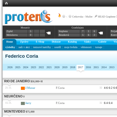
-
|
Cetkovska - Muller
|
HEAD Graphene X
Monastir
Guadalajara
Zipfel
5
Stephens
7
1
6
Polja
Melnikova
0
Bouzková
5
6
2
Krav
Home
Zprávy
E-Shop
Diskuze
Katalog
Sázky
Galerie
Vi
výsledky
naši v akci
tenisové kartičky
soutěž
moje hvězda
vědomosti
turnaje
Federico Coria
2026
2025
2024
2023
2022
2021
2020
2019
2018
2017
2016
2015
2014
2013
RIO DE JANEIRO
$50,000+H
21.11.
J.Munar
F.Coria
32
4:6 6:2 6:
NEURČENO
0
15.11.
Jarry
F.Coria
32
6:4 6:4
MONTEVIDEO
$75,000