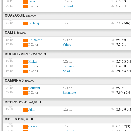
08.11.
Pella
F.Coria
16
6:3 6:3
06.11.
F.Coria
C.Ruud
32
6:2 6:4
GUAYAQUIL
$50,000
31.10.
Berlocq
F.Coria
32
7:5 7:6(6)
CALI 2
$50,000
19.10.
An.Martin
F.Coria
16
6:3 6:0
17.10.
F.Coria
Valero
32
7:5 6:1
BUENOS AIRES
$50,000+H
13.10.
Kicker
F.Coria
8
5:7 6:3 6:
11.10.
F.Coria
Ficovich
16
6:4 6:0
10.10.
F.Coria
Kovalík
32
2:6 6:3 6:
CAMPINAS
$50,000
04.10.
Collarini
F.Coria
16
6:2 6:1
03.10.
F.Coria
Sakamoto
32
7:6(4) 6:4
MEERBUSCH
€43,000+H
15.08.
Jahn
F.Coria
32
3:6 6:0 6:
BIELLA
€106,000+H
04.08.
Caruso
F.Coria
8
6:3 6:7(3)
02.08.
16