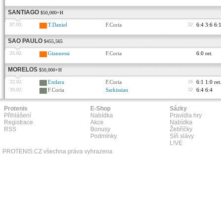
SANTIAGO
$50,000+H
07.03.
T.Daniel
F.Coria
32
6:4 3:6 6:
SAO PAULO
$455,565
25.02.
Giannessi
F.Coria
6:0 ret.
MORELOS
$50,000+H
22.02.
Endara
F.Coria
16
6:1 1:0 ret
20.02.
F.Coria
Sarkissian
32
6:4 6:4
Protenis
E-Shop
Sázky
Přihlášení
Nabídka
Pravidla hry
Registrace
Akce
Nabídka
RSS
Bonusy
Žebříčky
Podmínky
Síň slávy
L!VE
PROTENIS.CZ všechna práva vyhrazena