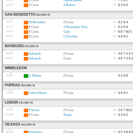
F.Coria
Carbal.Baena
7:5 6:2
31.07.
F.Coria
S.Robert
32
6:3 6:4
SAN BENEDETTO
€64,000+H
23.07.
M.Berrettini
F.Coria
SF
6:2 6:4
21.07.
F.Coria
J.Hernandez Fern.
8
6:2 6:4
20.07.
F.Coria
Gaio
16
6:0 7:6(7)
18.07.
F.Coria
G.Escobar
32
6:4 6:2
MARBURG
€43,000+H
04.07.
Šafránek
F.Coria
32
4:6 7:5 6:
04.07.
Safranek
Coria
32
4:6 7:5 6:
WIMBLEDON
26.06.
G.Melzer
F.Coria
6:3 6:0
POPRAD
€64,000+H
19.06.
Carbal.Baena
F.Coria
32
6:0 6:1
LISBON
€43,000+H
15.06.
P.Sousa
F.Coria
16
2:6 7:6(5)
12.06.
F.Coria
Popko
32
6:3 6:2
VICENZA
€43,000+H
30.05.
Fucsovics
F.Coria
32
6:3 3:6 6: