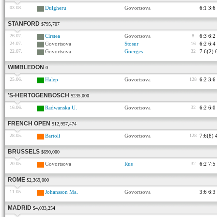
03.08.
Dulgheru
Govortsova
6:1 3:6
STANFORD
$795,707
26.07.
Cirstea
Govortsova
8
6:3 6:2
24.07.
Govortsova
Stosur
16
6:2 6:4
22.07.
Govortsova
Goerges
32
7:6(2) 
WIMBLEDON
0
25.06.
Halep
Govortsova
128
6:2 3:6
'S-HERTOGENBOSCH
$235,000
16.06.
Radwanska U.
Govortsova
32
6:2 6:0
FRENCH OPEN
$12,957,474
28.05.
Bartoli
Govortsova
128
7:6(8) 
BRUSSELS
$690,000
20.05.
Govortsova
Rus
32
6:2 7:5
ROME
$2,369,000
11.05.
Johansson Ma.
Govortsova
3:6 6:3
MADRID
$4,033,254