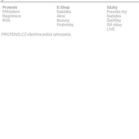
Protenis
E-Shop
Sázky
Přihlášení
Nabídka
Pravidla hry
Registrace
Akce
Nabídka
RSS
Bonusy
Žebříčky
Podmínky
Síň slávy
L!VE
PROTENIS.CZ všechna práva vyhrazena