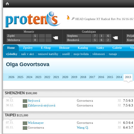
HEAD Graphene XT Radical Rev Pro 16/16-16/
Monastir
Guadalajara
Zipfel
5
Stephens
7
1
6
Polja
Melnikova
0
Bouzková
5
6
2
Krav
Home
Zprávy
E-Shop
Diskuze
Katalog
Sázky
Galerie
Vi
výsledky
naši v akci
tenisové kartičky
soutěž
moje hvězda
vědomosti
turnaje
Olga Govortsova
2026
2025
2024
2023
2022
2021
2020
2019
2018
2017
2016
2015
2014
2013
SHENZHEN
$500,000
30.12.
Strýcová
Govortsova
32
7:5 6:3
30.12.
Záhlavová-strýcová
Govortsova
32
7:5 6:3
TAIPEI
$125,000
07.11.
Wickmayer
Govortsova
16
6:3 6:4
05.11.
Govortsova
Wang Q.
32
6:4 5:7