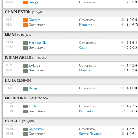
03.05.
Giorgi
Govortsova
2:6 6:0
CHARLESTON
$795,707
03.04.
Goerges
Govortsova
32
6:2 0:6
01.04.
Govortsova
Hampton
64
6:4 6:7
MIAMI
$5,185,625
21.03.
Stephens Sl.
Govortsova
64
0:6 6:4
20.03.
Govortsova
Czink
128
3:6 6:3
INDIAN WELLS
$5,185,262
08.03.
Kvitová
Govortsova
64
6:4 3:6
07.03.
Govortsova
Minella
128
6:2 3:6
DOHA
$2,369,000
11.02.
Halep
Govortsova
64
6:1 6:0
MELBOURNE
A$15,000,000
16.01.
Li Na
Govortsova
64
6:2 7:5
14.01.
Govortsova
Parmentier
128
2:6 6:3
HOBART
$235,000
09.01.
Gajdosova
Govortsova
16
6:3 6:1
06.01.
Govortsova
Suarez Navarro
32
6:2 6:1