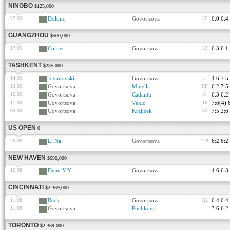
NINGBO
$125,000
22.09.
Dolonc
Govortsova
32
6:0 6:4
GUANGZHOU
$500,000
17.09.
Cornet
Govortsova
32
6:3 6:1
TASHKENT
$235,000
14.09.
Jovanovski
Govortsova
F
4:6 7:5
13.09.
Govortsova
Minella
SF
6:2 7:5
12.09.
Govortsova
Cadantu
8
6:3 6:2
11.09.
Govortsova
Vekic
16
7:6(4) 
09.09.
Govortsova
Krajicek
32
7:5 2:6
US OPEN
0
26.08.
Li Na
Govortsova
128
6:2 6:2
NEW HAVEN
$690,000
16.08.
Duan Y.Y.
Govortsova
4:6 6:3
CINCINNATI
$2,369,000
11.08.
Beck
Govortsova
Q2
6:4 6:4
11.08.
Govortsova
Puchkova
3:6 6:2
TORONTO
$2,369,000