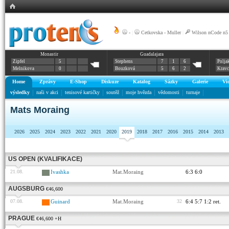
-
|
Cetkovska - Muller
|
Wilson nCode n5
Monastir
Guadalajara
Zipfel
5
Stephens
7
1
6
Polja
Melnikova
0
Bouzková
5
6
2
Krav
Home
Zprávy
E-Shop
Diskuze
Katalog
Sázky
Galerie
Vi
výsledky
naši v akci
tenisové kartičky
soutěž
moje hvězda
vědomosti
turnaje
Mats Moraing
2026
2025
2024
2023
2022
2021
2020
2019
2018
2017
2016
2015
2014
2013
US OPEN (KVALIFIKACE)
21.08.
Ivashka
Mat.Moraing
6:3 6:0
AUGSBURG
€46,600
07.08.
Guinard
Mat.Moraing
32
6:4 5:7 1:2 ret.
PRAGUE
€46,600 +H