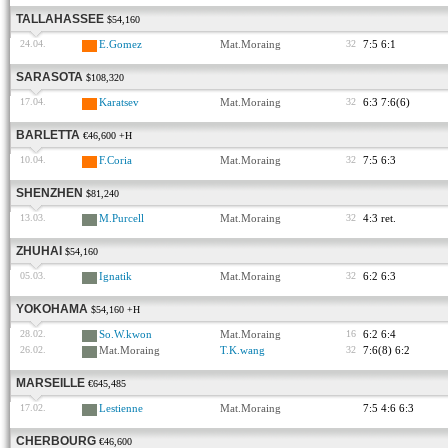
TALLAHASSEE
$54,160
24.04.
E.Gomez
Mat.Moraing
32
7:5 6:1
SARASOTA
$108,320
17.04.
Karatsev
Mat.Moraing
32
6:3 7:6(6)
BARLETTA
€46,600 +H
10.04.
F.Coria
Mat.Moraing
32
7:5 6:3
SHENZHEN
$81,240
13.03.
M.Purcell
Mat.Moraing
32
4:3 ret.
ZHUHAI
$54,160
05.03.
Ignatik
Mat.Moraing
32
6:2 6:3
YOKOHAMA
$54,160 +H
28.02.
So.W.kwon
Mat.Moraing
16
6:2 6:4
26.02.
Mat.Moraing
T.K.wang
32
7:6(8) 6:2
MARSEILLE
€645,485
17.02.
Lestienne
Mat.Moraing
7:5 4:6 6:3
CHERBOURG
€46,600