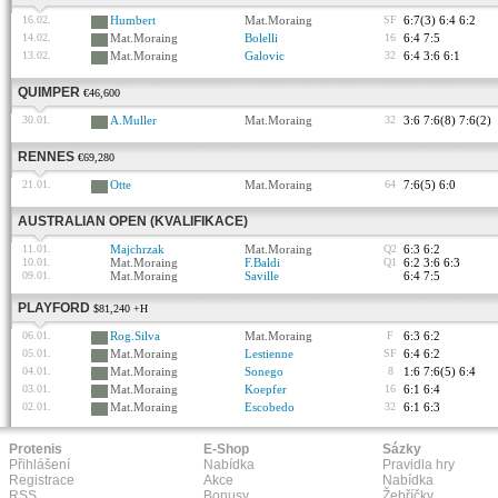
16.02.
Humbert
Mat.Moraing
SF
6:7(3) 6:4 6:2
14.02.
Mat.Moraing
Bolelli
16
6:4 7:5
13.02.
Mat.Moraing
Galovic
32
6:4 3:6 6:1
QUIMPER
€46,600
30.01.
A.Muller
Mat.Moraing
32
3:6 7:6(8) 7:6(2)
RENNES
€69,280
21.01.
Otte
Mat.Moraing
64
7:6(5) 6:0
AUSTRALIAN OPEN (KVALIFIKACE)
11.01.
Majchrzak
Mat.Moraing
Q2
6:3 6:2
10.01.
Mat.Moraing
F.Baldi
Q1
6:2 3:6 6:3
09.01.
Mat.Moraing
Saville
6:4 7:5
PLAYFORD
$81,240 +H
06.01.
Rog.Silva
Mat.Moraing
F
6:3 6:2
05.01.
Mat.Moraing
Lestienne
SF
6:4 6:2
04.01.
Mat.Moraing
Sonego
8
1:6 7:6(5) 6:4
03.01.
Mat.Moraing
Koepfer
16
6:1 6:4
02.01.
Mat.Moraing
Escobedo
32
6:1 6:3
Protenis
E-Shop
Sázky
Přihlášení
Nabídka
Pravidla hry
Registrace
Akce
Nabídka
RSS
Bonusy
Žebříčky