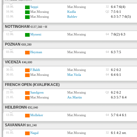
18.06.
Seppi
Mat.Moraing
32
6:4 7:6(4)
16.06.
Mat.Moraing
Kudla
Q2
7:5 6:1
15.06.
Mat.Moraing
Rublev
6:3 5:7 7:6(5)
NOTTINGHAM
€137,560 +H
12.06.
Myneni
Mat.Moraing
64
7:6(2) 6:3
POZNAN
€69,280
03.06.
Heyman
Mat.Moraing
64
6:3 7:5
VICENZA
€46,600
30.05.
F.Baldi
Mat.Moraing
32
6:2 6:2
30.05.
Mat.Moraing
Mat.Viola
64
6:4 6:1
FRENCH OPEN (KVALIFIKACE)
22.05.
Sandgren
Mat.Moraing
Q1
6:2 6:2
21.05.
Mat.Moraing
An.Martin
6:3 5:7 6:4
HEILBRONN
€92,040
13.05.
Molleker
Mat.Moraing
64
5:7 6:4 6:1
SAVANNAH
$81,240
01.05.
Nagal
Mat.Moraing
32
6:1 4:2 ret.