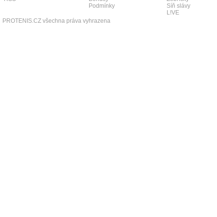
Podmínky
Síň slávy
L!VE
PROTENIS.CZ všechna práva vyhrazena