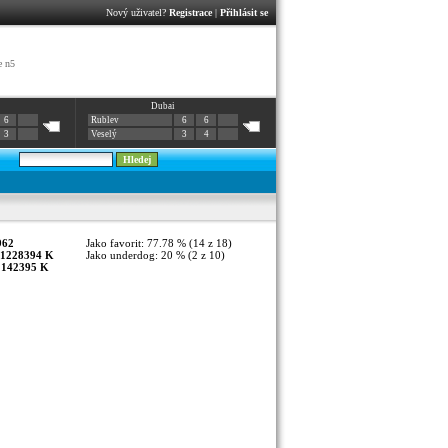
Nový uživatel?
Registrace
|
Přihlásit se
e n5
Dubai
6
Rublev
6
6
3
Veselý
3
4
962
Jako favorit: 77.78 % (14 z 18)
1228394 K
Jako underdog: 20 % (2 z 10)
:
142395 K