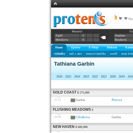
|
Nic
Monastir
Gu
Zipfel
5
Stephens
Melnikova
0
Bouzková
Home
Zprávy
E-Shop
Diskuze
Katal
výsledky
naši v akci
tenisové kartičky
soutěž
moje hvě
Tathiana Garbin
2026
2025
2024
2023
2022
2021
2020
2019
201
GOLD COAST
$ 175,000
31.12.
Garbin
Petrova
FLUSHING MEADOWS
0
28.08.
Cibulkova
Garbin
NEW HAVEN
$ 600,000