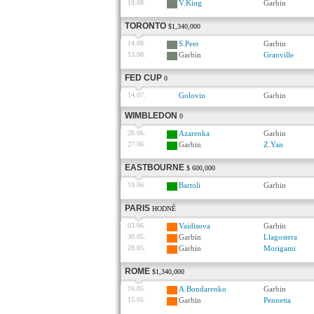
19.08.
V.King
Garbin
TORONTO
$1,340,000
14.08.
S.Peer
Garbin
13.08.
Garbin
Granville
FED CUP
0
14.07.
Golovin
Garbin
WIMBLEDON
0
28.06.
Azarenka
Garbin
27.06.
Garbin
Z.Yan
EASTBOURNE
$ 600,000
19.06.
Bartoli
Garbin
PARIS
HODNĚ
03.06.
Vaidisova
Garbin
30.05.
Garbin
Llagostera
28.05.
Garbin
Morigami
ROME
$1,340,000
16.05.
A.Bondarenko
Garbin
15.05.
Garbin
Pennetta