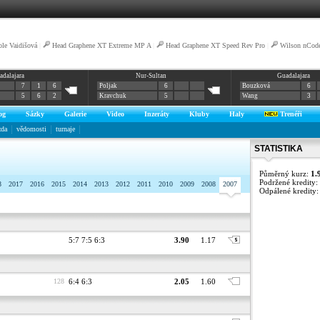
ole Vaidišová
|
Head Graphene XT Extreme MP A
|
Head Graphene XT Speed Rev Pro
|
Wilson nCod
adalajara
Nur-Sultan
Guadalajara
7
1
6
Poljak
6
Bouzková
6
5
6
2
Kravchuk
5
Wang
3
og
Sázky
Galerie
Video
Inzeráty
Kluby
Haly
Trenéři
zda
vědomosti
turnaje
STATISTIKA
Půměrný kurz:
1.
Podržené kredity:
8
2017
2016
2015
2014
2013
2012
2011
2010
2009
2008
2007
Odpálené kredity
5:7 7:5 6:3
3.90
1.17
128
6:4 6:3
2.05
1.60