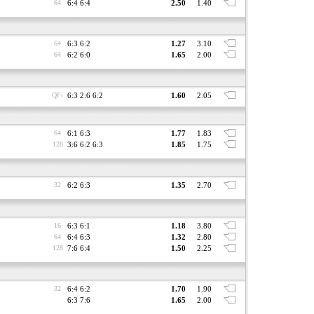
64
6:4 6:4
2.50
1.40
64
6:3 6:2
1.27
3.10
64
6:2 6:0
1.65
2.00
QFi
6:3 2:6 6:2
1.60
2.05
64
6:1 6:3
1.77
1.83
128
3:6 6:2 6:3
1.85
1.75
32
6:2 6:3
1.35
2.70
16
6:3 6:1
1.18
3.80
64
6:4 6:3
1.32
2.80
128
7:6 6:4
1.50
2.25
32
6:4 6:2
1.70
1.90
6:3 7:6
1.65
2.00