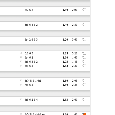
6:2 6:2
1.30
2.90
3:6 6:4 6:2
1.40
2.50
6:4 2:6 6:3
1.20
3.60
8
6:0 6:3
1.25
3.20
16
6:4 6:2
2.00
1.63
32
4:6 6:3 6:2
1.75
1.85
64
6:3 6:2
1.52
2.20
32
6:7(4) 6:1 6:1
1.60
2.05
64
7:5 6:2
1.50
2.25
32
4:6 6:2 6:4
1.33
2.60
F
6:7(5) 6:4 0:3 ret.
2.00
1.63