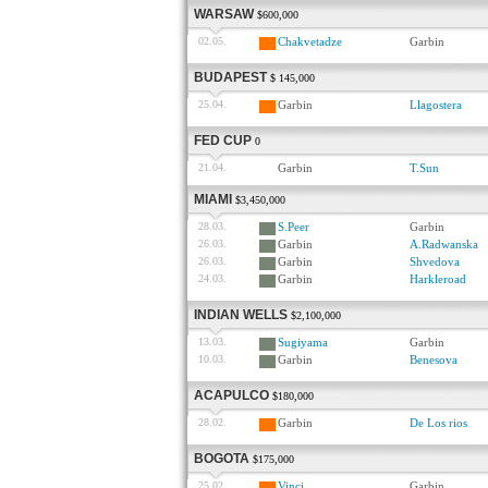
WARSAW
$600,000
02.05.
Chakvetadze
Garbin
BUDAPEST
$ 145,000
25.04.
Garbin
Llagostera
FED CUP
0
21.04.
Garbin
T.Sun
MIAMI
$3,450,000
28.03.
S.Peer
Garbin
26.03.
Garbin
A.Radwanska
26.03.
Garbin
Shvedova
24.03.
Garbin
Harkleroad
INDIAN WELLS
$2,100,000
13.03.
Sugiyama
Garbin
10.03.
Garbin
Benesova
ACAPULCO
$180,000
28.02.
Garbin
De Los rios
BOGOTA
$175,000
25.02.
Vinci
Garbin