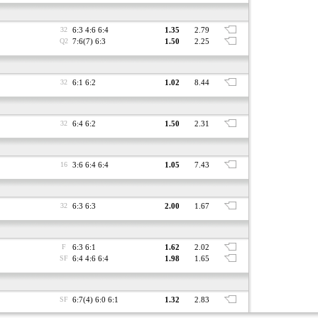
32
6:3 4:6 6:4
1.35
2.79
Q2
7:6(7) 6:3
1.50
2.25
32
6:1 6:2
1.02
8.44
32
6:4 6:2
1.50
2.31
16
3:6 6:4 6:4
1.05
7.43
32
6:3 6:3
2.00
1.67
F
6:3 6:1
1.62
2.02
SF
6:4 4:6 6:4
1.98
1.65
SF
6:7(4) 6:0 6:1
1.32
2.83