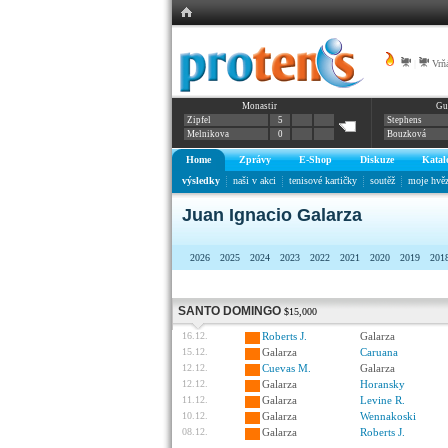
|
Vrňá
Monastir
Gu
Zipfel
5
Stephens
Melnikova
0
Bouzková
Home
Zprávy
E-Shop
Diskuze
Katal
výsledky
naši v akci
tenisové kartičky
soutěž
moje hvě
Juan Ignacio Galarza
2026
2025
2024
2023
2022
2021
2020
2019
201
SANTO DOMINGO
$15,000
16.12.
Roberts J.
Galarza
15.12.
Galarza
Caruana
12.12.
Cuevas M.
Galarza
12.12.
Galarza
Horansky
11.12.
Galarza
Levine R.
10.12.
Galarza
Wennakoski
08.12.
Galarza
Roberts J.