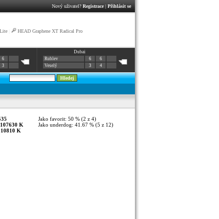
Nový uživatel?
Registrace
|
Přihlásit se
Lite
|
HEAD Graphene XT Radical Pro
Dubai
6
Rublev
6
6
3
Veselý
3
4
535
Jako favorit: 50 % (2 z 4)
107630 K
Jako underdog: 41.67 % (5 z 12)
:
10810 K