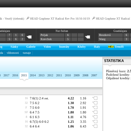
k - Veselý (tiebreak)
|
HEAD Graphene XT Radical Rev Pro 16/16-16/19
|
HEAD Graphene XT Radical 
adalajara
Nur-Sultan
Guadalajara
7
1
6
Poljak
6
Bouzková
6
5
6
2
Kravchuk
5
Wang
3
og
Sázky
Galerie
Video
Inzeráty
Kluby
Haly
Trenéři
zda
vědomosti
turnaje
STATISTIKA
Půměrný kurz:
2.
Podržené kredity:
8
2017
2016
2015
2014
2013
2012
2011
2010
2009
2008
2007
Odpálené kredity
16
7:6(1) 2:4 ret.
4.22
1.16
32
7:5 6:2
1.30
2.92
F
7:5 6:0
1.70
1.91
SF
6:4 7:5
1.80
1.80
8
6:1 6:3
1.11
4.76
16
6:7(5) 6:0 6:2
1.25
3.35
32
6:4 6:4
1.06
6.43