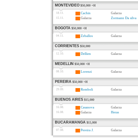
MONTEVIDEO
$50,000 +H
18.11.
Cachin
Galarza
15.11.
Galarza
Zormann Da silva
BOGOTA
$50,000 +H
04.11.
Zeballos
Galarza
CORRIENTES
$50,000
12.10.
Dellien
Galarza
MEDELLIN
$50,000 +H
08.10.
Lorenzi
Galarza
PEREIRA
$50,000 +H
29.09.
Romboli
Galarza
BUENOS AIRES
$15,000
16.08.
Casanova
Galarza
16.08.
Galarza
Heras
BUCARAMANGA
$15,000
07.08.
Pereira J.
Galarza